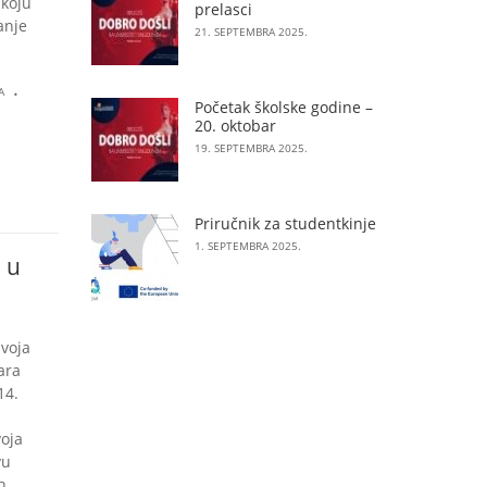
 koju
prelasci
anje
21. SEPTEMBRA 2025.
.
A
Početak školske godine –
20. oktobar
19. SEPTEMBRA 2025.
Priručnik za studentkinje
1. SEPTEMBRA 2025.
 u
zvoja
ara
14.
a
voja
vu
h