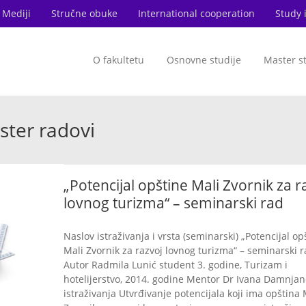
Mediji
Stručne obuke
International cooperation
Study 
O fakultetu
Osnovne studije
Master s
ster radovi
„Potencijal opštine Mali Zvornik za r
lovnog turizma“ – seminarski rad
Naslov istraživanja i vrsta (seminarski) „Potencijal op
Mali Zvornik za razvoj lovnog turizma“ – seminarski 
Autor Radmila Lunić student 3. godine, Turizam i
hotelijerstvo, 2014. godine Mentor Dr Ivana Damnjano
istraživanja Utvrđivanje potencijala koji ima opština 