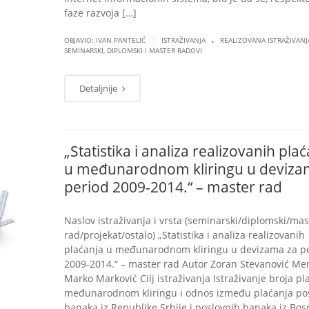
faze razvoja […]
.
|
OBJAVIO: IVAN PANTELIĆ
ISTRAŽIVANJA
REALIZOVANA ISTRAŽIVANJ
SEMINARSKI, DIPLOMSKI I MASTER RADOVI
Detaljnije
„Statistika i analiza realizovanih pla
u međunarodnom kliringu u deviza
period 2009-2014.“ – master rad
Naslov istraživanja i vrsta (seminarski/diplomski/mas
rad/projekat/ostalo) „Statistika i analiza realizovanih
plaćanja u međunarodnom kliringu u devizama za p
2009-2014.“ – master rad Autor Zoran Stevanović Me
Marko Marković Cilj istraživanja Istraživanje broja pl
međunarodnom kliringu i odnos između plaćanja po
banaka iz Republike Srbije i poslovnih banaka iz Bos