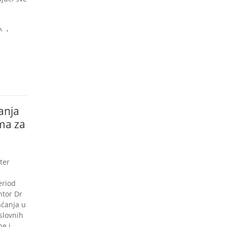
.
A
ćanja
ma za
ter
eriod
ntor Dr
aćanja u
slovnih
ne i