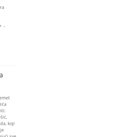
era
.
A
a
demet
zeća
ti:
šić,
da, koji
je
ujući sve