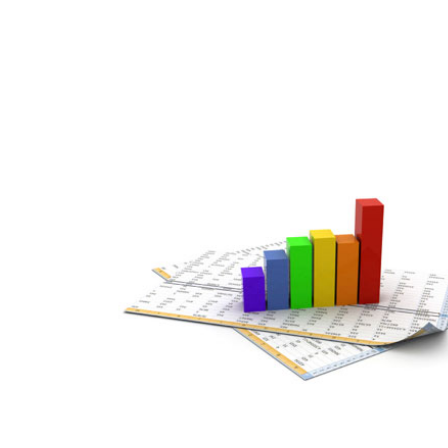
JUL
17