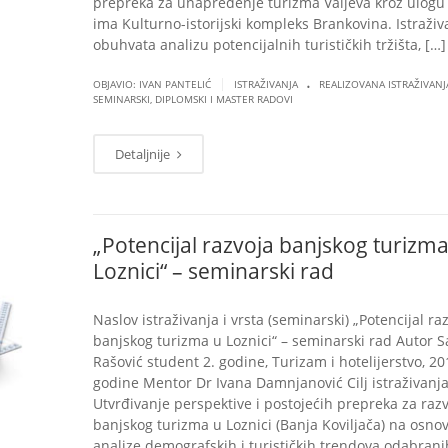
prepreka za unapređenje turizma Valjeva kroz ulogu
ima Kulturno-istorijski kompleks Brankovina. Istraživ
obuhvata analizu potencijalnih turističkih tržišta, […]
.
|
OBJAVIO: IVAN PANTELIĆ
ISTRAŽIVANJA
REALIZOVANA ISTRAŽIVANJ
SEMINARSKI, DIPLOMSKI I MASTER RADOVI
Detaljnije
„Potencijal razvoja banjskog turizma
Loznici“ – seminarski rad
Naslov istraživanja i vrsta (seminarski) „Potencijal ra
banjskog turizma u Loznici“ – seminarski rad Autor S
Rašović student 2. godine, Turizam i hotelijerstvo, 20
godine Mentor Dr Ivana Damnjanović Cilj istraživanj
Utvrđivanje perspektive i postojećih prepreka za raz
banjskog turizma u Loznici (Banja Koviljača) na osno
analize demografskih i turističkih trendova odabrani