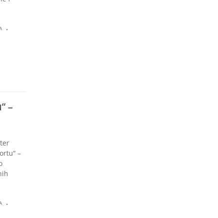
.
A
“ –
ter
ortu“ –
o
nih
.
A