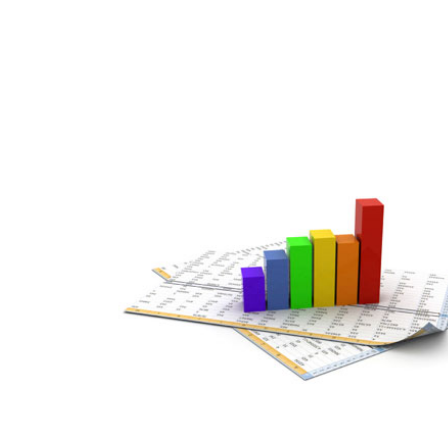
JUL
17