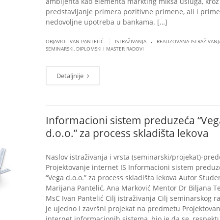
ambijenta kao elementa markting miksa usluga, kroz
predstavljanje primera pozitivne primene, ali i prim
nedovoljne upotreba u bankama. […]
.
|
OBJAVIO: IVAN PANTELIĆ
ISTRAŽIVANJA
REALIZOVANA ISTRAŽIVANJ
SEMINARSKI, DIPLOMSKI I MASTER RADOVI
Detaljnije
Informacioni sistem preduzeća “Veg
d.o.o.” za process skladišta lekova
Naslov istraživanja i vrsta (seminarski/projekat)-pre
Projektovanje internet IS Informacioni sistem predu
“Vega d.o.o.” za process skladišta lekova Autor Studen
Marijana Pantelić, Ana Marković Mentor Dr Biljana Te
MsC Ivan Pantelić Cilj istraživanja Cilj seminarskog ra
je ujedno I završni projekat na predmetu Projektovan
internet informacionih sistema, bio je da se, respekt