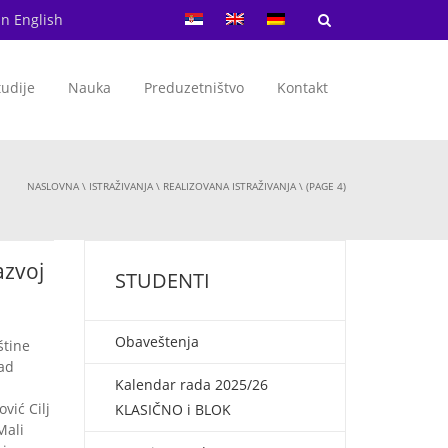
in English
tudije
Nauka
Preduzetništvo
Kontakt
NASLOVNA
\
ISTRAŽIVANJA
\
REALIZOVANA ISTRAŽIVANJA
\ (PAGE 4)
azvoj
STUDENTI
Obaveštenja
štine
rad
Kalendar rada 2025/26
vić Cilj
KLASIČNO i BLOK
Mali