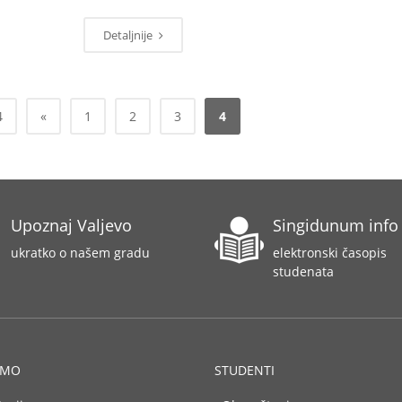
Detaljnije
4
«
1
2
3
4
Upoznaj Valjevo
Singidunum info
ukratko o našem gradu
elektronski časopis
studenata
AMO
STUDENTI