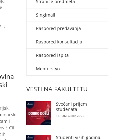
nja
Stranice predmeta
je
Singimail
.
A
Raspored predavanja
Raspored konsultacija
Raspored ispita
Mentorstvo
ovina
ski
VESTI NA FAKULTETU
Svečani prijem
ijski
studenata
minarski
15. OKTOBRA 2025.
zam i
vić Cilj
ćih
Studenti viših godina,