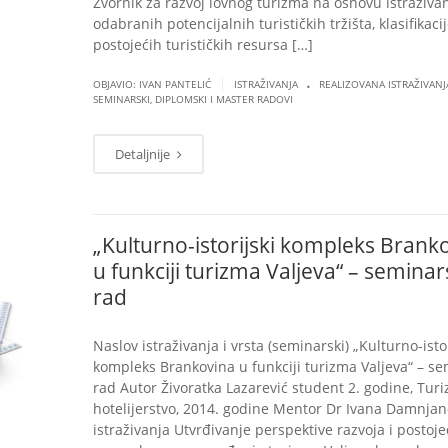
Zvornik za razvoj lovnog turizma na osnovu istraživa
odabranih potencijalnih turističkih tržišta, klasifikaci
postojećih turističkih resursa […]
.
|
OBJAVIO: IVAN PANTELIĆ
ISTRAŽIVANJA
REALIZOVANA ISTRAŽIVANJ
SEMINARSKI, DIPLOMSKI I MASTER RADOVI
Detaljnije
„Kulturno-istorijski kompleks Brank
u funkciji turizma Valjeva“ – seminar
rad
Naslov istraživanja i vrsta (seminarski) „Kulturno-istor
kompleks Brankovina u funkciji turizma Valjeva“ – se
rad Autor Živoratka Lazarević student 2. godine, Turi
hotelijerstvo, 2014. godine Mentor Dr Ivana Damnjano
istraživanja Utvrđivanje perspektive razvoja i postoje