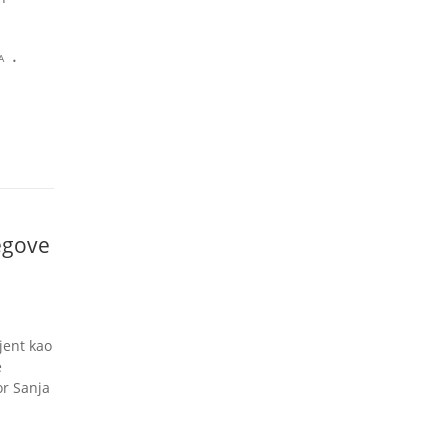
.
A
egove
jent kao
e
or Sanja