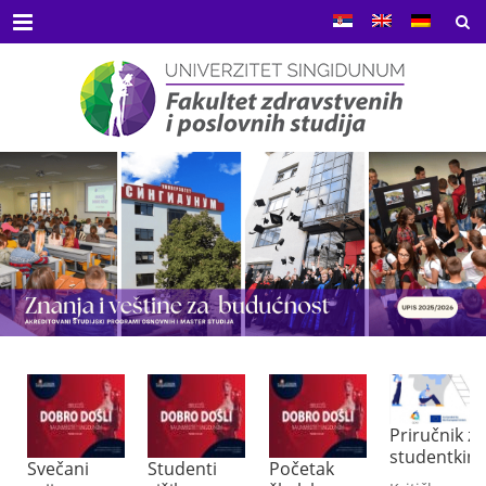
Menu
Priručnik za
Brojevi
studentkinje
tekućih
Studenti
Početak
računa z