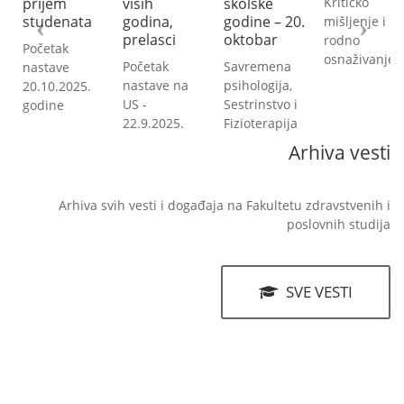
Kritičko
viših
školske
uplatu
ta
godina,
godine – 20.
mišljenje i
školarina
prelasci
oktobar
rodno
Po studijs
osnaživanje
Početak
Savremena
programi
nastave na
psihologija,
5.
US -
Sestrinstvo i
22.9.2025.
Fizioterapija
Arhiva vesti
Arhiva svih vesti i događaja na Fakultetu zdravstvenih i
poslovnih studija
SVE VESTI