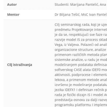
Autor
Studenti: Marijana Pantelić, Ana
Mentor
Dr Biljana Tešić, MsC Ivan Pantel
Cilj seminarskog rada, koji je uj
predmetu Projektovanje internet
je da se, respektujući sve faze r
razvije model IS za process skla
Vega, iz Valjeva. Polazeći od ana
organizacione structure, analize 
primenom različitih metoda plani
sistemske analize, u radu je mod
Cilj istraživanja
modeliranjem podataka definisan
softverskog CASE alata IDEF0 mo
aktivnosti, podprocese I element
lekova, a primenom metode ana
izvršeno je modeliranje podatak
jezika IDEFX1 I definisan rečnik p
rada je fizički dizajn IS i model
predstavlja osnovu za dalji razvo
programsku platformu I impleme