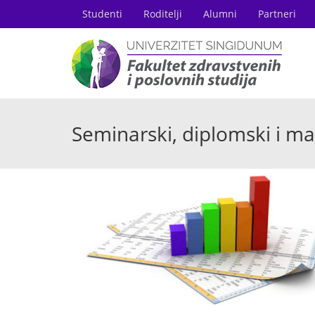
Studenti
Roditelji
Alumni
Partneri
Seminarski, diplomski i ma
JUL
17