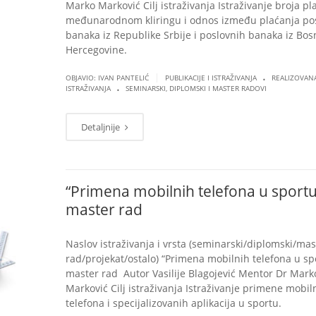
Marko Marković Cilj istraživanja Istraživanje broja pl
međunarodnom kliringu i odnos između plaćanja po
banaka iz Republike Srbije i poslovnih banaka iz Bos
Hercegovine.
.
|
OBJAVIO: IVAN PANTELIĆ
PUBLIKACIJE I ISTRAŽIVANJA
REALIZOVAN
.
ISTRAŽIVANJA
SEMINARSKI, DIPLOMSKI I MASTER RADOVI
Detaljnije
“Primena mobilnih telefona u sportu
master rad
Naslov istraživanja i vrsta (seminarski/diplomski/mas
rad/projekat/ostalo) “Primena mobilnih telefona u sp
master rad Autor Vasilije Blagojević Mentor Dr Mark
Marković Cilj istraživanja Istraživanje primene mobil
telefona i specijalizovanih aplikacija u sportu.