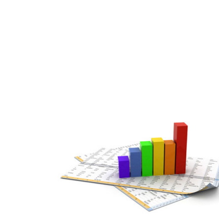
JUL
17