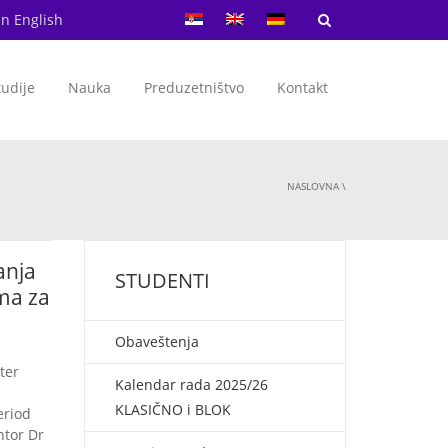
in English
tudije
Nauka
Preduzetništvo
Kontakt
NASLOVNA
\
anja
STUDENTI
ma za
Obaveštenja
ter
Kalendar rada 2025/26
KLASIČNO i BLOK
eriod
ntor Dr