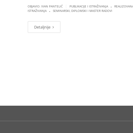
.
|
OBJAVIO: IVAN PANTELIĆ
PUBLIKACIJE I ISTRAŽIVANJA
REALIZOVAN
.
ISTRAŽIVANJA
SEMINARSKI, DIPLOMSKI I MASTER RADOVI
Detaljnije