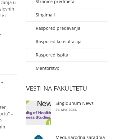
Stranice predmeta
aćanja u
slovnih
Singimail
ne i
Raspored predavanja
A
Raspored konsultacija
Raspored ispita
Mentorstvo
” –
VESTI NA FAKULTETU
Singidunum News
ter
29. MAY 2024.
ortu” –
o
nih
Međunarodna saradnja