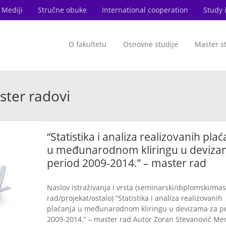
Mediji
Stručne obuke
International cooperation
Study 
O fakultetu
Osnovne studije
Master s
ster radovi
“Statistika i analiza realizovanih plać
u međunarodnom kliringu u deviza
period 2009-2014.” – master rad
Naslov istraživanja i vrsta (seminarski/diplomski/mas
rad/projekat/ostalo) “Statistika i analiza realizovanih
plaćanja u međunarodnom kliringu u devizama za p
2009-2014.” – master rad Autor Zoran Stevanović Me