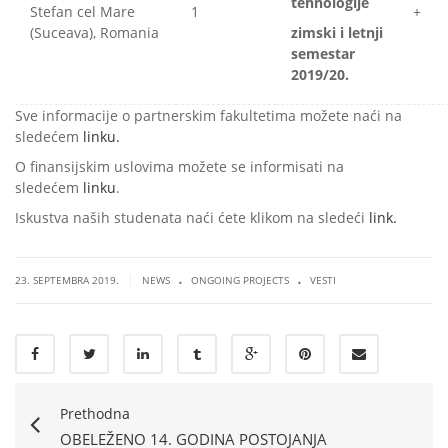
tehnologije
Stefan cel Mare
1
+
(Suceava), Romania
zimski i letnji
semestar
2019/20.
Sve informacije o partnerskim fakultetima možete naći na
sledećem
linku.
O finansijskim uslovima možete se informisati na
sledećem
linku
.
Iskustva naših studenata naći ćete klikom na sledeći
link.
.
.
|
23. SEPTEMBRA 2019.
NEWS
ONGOING PROJECTS
VESTI
Prethodna
OBELEŽENO 14. GODINA POSTOJANJA