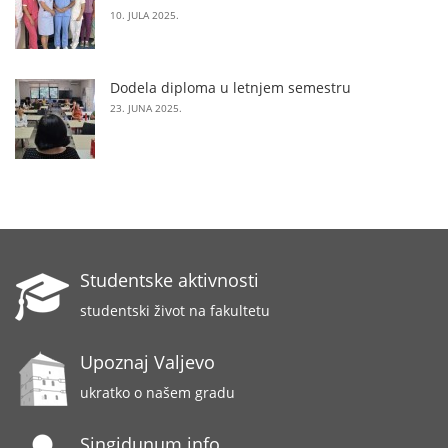
10. JULA 2025.
Dodela diploma u letnjem semestru
23. JUNA 2025.
Studentske aktivnosti
studentski život na fakultetu
Upoznaj Valjevo
ukratko o našem gradu
Singidunum info