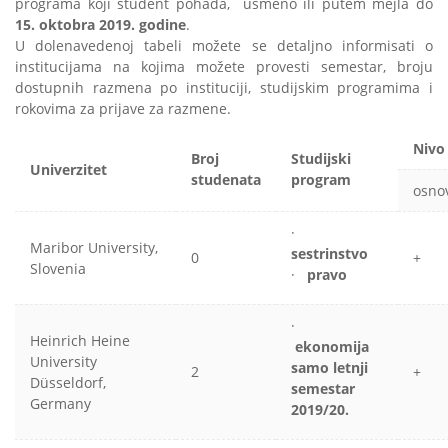
programa koji student pohađa, usmeno ili putem mejla do
15. oktobra 2019. godine
.
U dolenavedenoj tabeli možete se detaljno informisati o
institucijama na kojima možete provesti semestar, broju
dostupnih razmena po instituciji, studijskim programima i
rokovima za prijave za razmene.
Nivo 
Broj
Studijski
Univerzitet
studenata
program
osno
·
Maribor University,
sestrinstvo
0
+
Slovenia
·
pravo
·
Heinrich Heine
ekonomija
University
samo letnji
2
+
Düsseldorf,
semestar
Germany
2019/20.