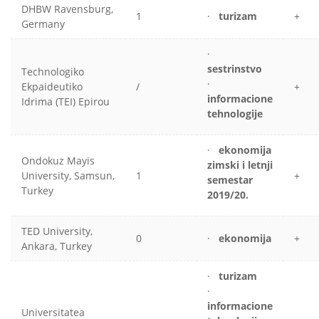
DHBW Ravensburg,
1
·
turizam
+
Germany
·
sestrinstvo
Technologiko
·
Ekpaideutiko
/
+
informacione
Idrima (TEI) Epirou
tehnologije
·
ekonomija
Ondokuz Mayis
zimski i letnji
University, Samsun,
1
+
semestar
Turkey
2019/20.
TED University,
0
·
ekonomija
+
Ankara, Turkey
·
turizam
·
informacione
Universitatea