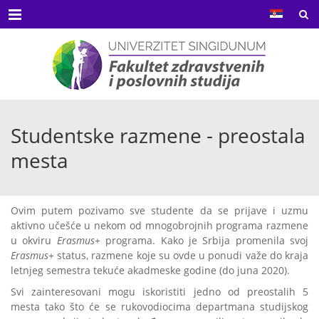
Menu
Studentske razmene - preostala
mesta
Ovim putem pozivamo sve studente da se prijave i uzmu
aktivno učešće u nekom od mnogobrojnih programa razmene
u okviru
Erasmus+
programa. Kako je Srbija promenila svoj
Erasmus+
status, razmene koje su ovde u ponudi važe do kraja
letnjeg semestra tekuće akadmeske godine (do juna 2020).
Svi zainteresovani mogu iskoristiti jedno od preostalih 5
mesta tako što će se rukovodiocima departmana studijskog