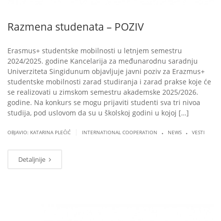
Razmena studenata – POZIV
Erasmus+ studentske mobilnosti u letnjem semestru
2024/2025. godine Kancelarija za međunarodnu saradnju
Univerziteta Singidunum objavljuje javni poziv za Erazmus+
studentske mobilnosti zarad studiranja i zarad prakse koje će
se realizovati u zimskom semestru akademske 2025/2026.
godine. Na konkurs se mogu prijaviti studenti sva tri nivoa
studija, pod uslovom da su u školskoj godini u kojoj […]
.
.
|
OBJAVIO: KATARINA PLEĆIĆ
INTERNATIONAL COOPERATION
NEWS
VESTI
Detaljnije
OKT
09