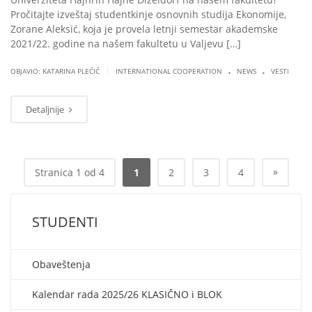
Pročitajte izveštaj studentkinje osnovnih studija Ekonomije,
Zorane Aleksić, koja je provela letnji semestar akademske
2021/22. godine na našem fakultetu u Valjevu […]
.
.
|
OBJAVIO: KATARINA PLEĆIĆ
INTERNATIONAL COOPERATION
NEWS
VESTI
Detaljnije
»
Stranica 1 od 4
1
2
3
4
STUDENTI
Obaveštenja
Kalendar rada 2025/26 KLASIČNO i BLOK