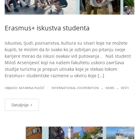
Erasmus+ iskustva studenta
Iskustvo, ljudi, poznanstva, kultura su stvari koje ne možete
kupiti, te mislim da bi svako ko je ozbiljan po pitanju svoje
karijere morao da iskusi ovakav vid putovanja . Naš student
Miloš Arsenijević koji na našem fakultetu uskoro završava
studije turizma je prepun utisaka koje je stekao tokom
Erasmus+ studentske razmene u okviru koje […]
.
.
|
OBJAVIO: KATARINA PLEĆIĆ
INTERNATIONAL COOPERATION
NEWS
VESTI
Detaljnije
JUN