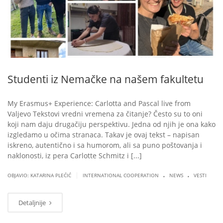
Studenti iz Nemačke na našem fakultetu
My Erasmus+ Experience: Carlotta and Pascal live from
Valjevo Tekstovi vredni vremena za čitanje? Često su to oni
koji nam daju drugačiju perspektivu. Jedna od njih je ona kako
izgledamo u očima stranaca. Takav je ovaj tekst – napisan
iskreno, autentično i sa humorom, ali sa puno poštovanja i
naklonosti, iz pera Carlotte Schmitz i [...]
.
.
|
OBJAVIO: KATARINA PLEĆIĆ
INTERNATIONAL COOPERATION
NEWS
VESTI
Detaljnije