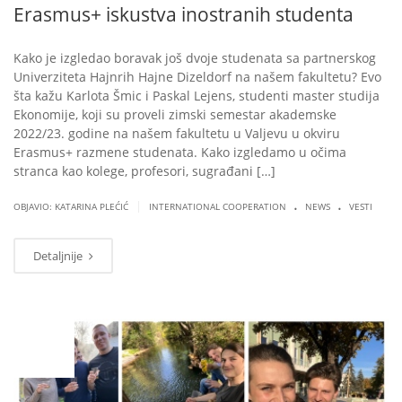
Erasmus+ iskustva inostranih studenta
Kako je izgledao boravak još dvoje studenata sa partnerskog
Univerziteta Hajnrih Hajne Dizeldorf na našem fakultetu? Evo
šta kažu Karlota Šmic i Paskal Lejens, studenti master studija
Ekonomije, koji su proveli zimski semestar akademske
2022/23. godine na našem fakultetu u Valjevu u okviru
Erasmus+ razmene studenata. Kako izgledamo u očima
stranca kao kolege, profesori, sugrađani […]
.
.
|
OBJAVIO: KATARINA PLEĆIĆ
INTERNATIONAL COOPERATION
NEWS
VESTI
Detaljnije
DEC
07