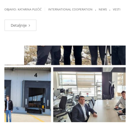
.
.
|
OBJAVIO: KATARINA PLEĆIĆ
INTERNATIONAL COOPERATION
NEWS
VESTI
Detaljnije
APR
12