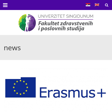
Menu
news
MAR
04