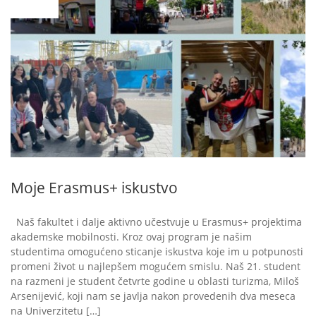
15
Moje Erasmus+ iskustvo
Naš fakultet i dalje aktivno učestvuje u Erasmus+ projektima
akademske mobilnosti. Kroz ovaj program je našim
studentima omogućeno sticanje iskustva koje im u potpunosti
promeni život u najlepšem mogućem smislu. Naš 21. student
na razmeni je student četvrte godine u oblasti turizma, Miloš
Arsenijević, koji nam se javlja nakon provedenih dva meseca
na Univerzitetu […]