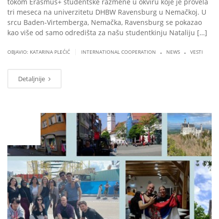
tokom Erasmus+ studentske razmene u okviru koje je provela
tri meseca na univerzitetu DHBW Ravensburg u Nemačkoj. U
srcu Baden-Virtemberga, Nemačka, Ravensburg se pokazao
kao više od samo odredišta za našu studentkinju Nataliju […]
.
.
|
OBJAVIO: KATARINA PLEĆIĆ
INTERNATIONAL COOPERATION
NEWS
VESTI
Detaljnije
JUN
29