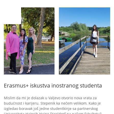
JUL
15
Erasmus+ iskustva inostranog studenta
Mislim da mi je dolazak u Valjevo otvorio nova vrata za
budućnost i karijeru. Stepenik ka nečem velikom. Kako je
izgledao boravak još jedne studentkinje sa partnerskog
Univerziteta Hajnrih Hajne Dizeldorf na našem fakultetu?