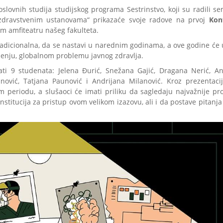
slovnih studija studijskog programa Sestrinstvo, koji su radili se
 zdravstvenim ustanovama“ prikazaće svoje radove na prvoj
Konf
kom amfiteatru našeg fakulteta.
adicionalna, da se nastavi u narednim godinama, a ove godine će u
jenju, globalnom problemu javnog zdravlja.
ti 9 studenata: Jelena Đurić, Snežana Gajić, Dragana Nerić, An
fanović, Tatjana Paunović i Andrijana Milanović. Kroz prezentaci
m periodu, a slušaoci će imati priliku da sagledaju najvažnije pr
titucija za pristup ovom velikom izazovu, ali i da postave pitanja 