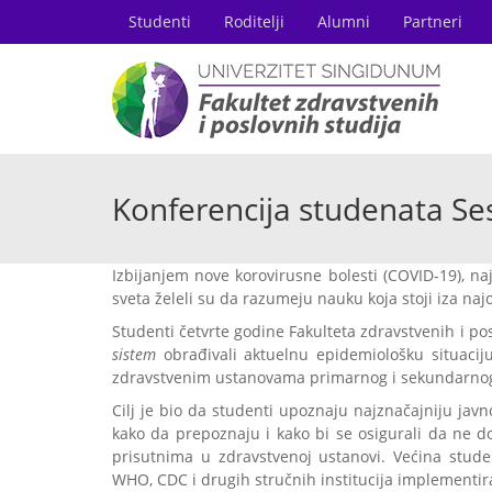
Studenti
Roditelji
Alumni
Partneri
Konferencija studenata Ses
Izbijanjem nove korovirusne bolesti (COVID-19), naj
sveta želeli su da razumeju nauku koja stoji iza naj
Studenti četvrte godine Fakulteta zdravstvenih i p
sistem
obrađivali aktuelnu epidemiološku situaciju
zdravstvenim ustanovama primarnog i sekundarnog
Cilj je bio da studenti upoznaju najznačajniju javn
kako da prepoznaju i kako bi se osigurali da ne 
prisutnima u zdravstvenoj ustanovi. Većina stud
WHO, CDC i drugih stručnih institucija implementir