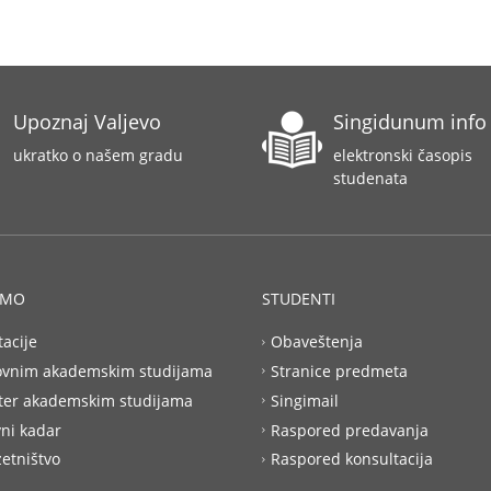
Upoznaj Valjevo
Singidunum info
ukratko o našem gradu
elektronski časopis
studenata
AMO
STUDENTI
tacije
Obaveštenja
ovnim akademskim studijama
Stranice predmeta
ter akademskim studijama
Singimail
ni kadar
Raspored predavanja
etništvo
Raspored konsultacija