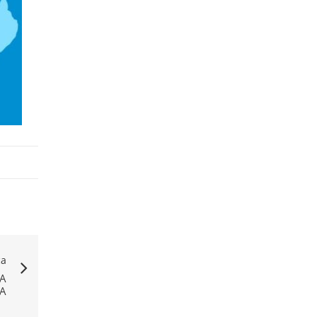
ća
A
VA