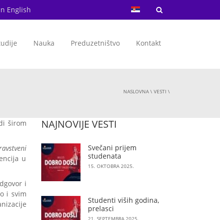
in English
tudije
Nauka
Preduzetništvo
Kontakt
NASLOVNA
\
VESTI
\
NAJNOVIJE VESTI
di širom
Svečani prijem
ravstveni
studenata
encija u
15. OKTOBRA 2025.
dgovor i
o i svim
Studenti viših godina,
nizacije
prelasci
21. SEPTEMBRA 2025.