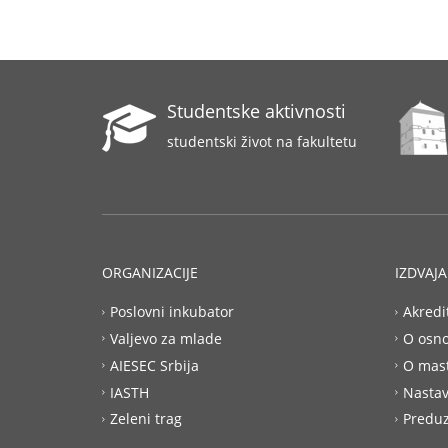
Studentske aktivnosti
studentski život na fakultetu
ORGANIZACIJE
IZDVAJ
Poslovni inkubator
Akredi
Valjevo za mlade
O osn
AIESEC Srbija
O mas
IASTH
Nastav
Zeleni trag
Preduz