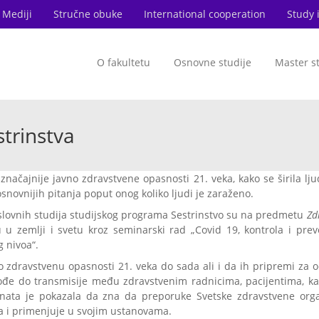
Mediji
Stručne obuke
International cooperation
Study 
O fakultetu
Osnovne studije
Master s
trinstva
značajnije javno zdravstvene opasnosti 21. veka, kako se širila lju
osnovnijih pitanja poput onog koliko ljudi je zaraženo.
oslovnih studija studijskog programa Sestrinstvo su na predmetu
Zd
 u zemlji i svetu kroz seminarski rad „Covid 19, kontrola i prev
 nivoa“.
o zdravstvenu opasnosti 21. veka do sada ali i da ih pripremi za o
dođe do transmisije među zdravstvenim radnicima, pacijentima, ka
enata je pokazala da zna da preporuke Svetske zdravstvene orga
a i primenjuje u svojim ustanovama.