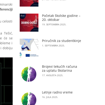
minarski
erenciji
Početak školske godine –
20. oktobar
 celosti
19. SEPTEMBRA 2025.
a Tešić,
je će se
Priručnik za studentkinje
obleme i
1. SEPTEMBRA 2025.
i dobiju
Brojevi tekućih računa
za uplatu školarina
17. AVGUSTA 2025.
Letnje radno vreme
16. JULA 2025.