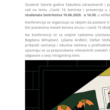
Studenti četvrte godine Fakulteta zdravstvenih i po
rad na temu „Covid 19, kontrola i prevencija u
studenata Sestrinstva 10.06.2020. u 16:30
, u veli
Konferencija se organizuje sa idejom da postane tr
biti posvećena novom korona virusu i covid-19 obol
Na Konferenciji će sa svojiim radovima učestvova
Bogdana Mihajlović, Ljiljana Anđelić, Stefan Ste
prikazati saznanja i iskustva stečena u prethodno
upoznaju se sa preporukama relevantnih svetskih ins
odgovore o ovoj intrigantnoj temi,