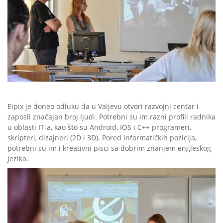
Eipix je doneo odluku da u Valjevu otvori razvojni centar i
zaposli značajan broj ljudi. Potrebni su im razni profili radnika
u oblasti IT-a, kao što su Android, IOS i C++ programeri,
skripteri, dizajneri (2D i 3D). Pored informatičkih pozicija,
potrebni su im i kreativni pisci sa dobrim znanjem engleskog
jezika.