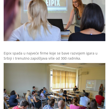
Eipix spada u najveće firme koje se bave razvojem igara u
Srbiji i trenutno zapošljava više od 300 radnika.