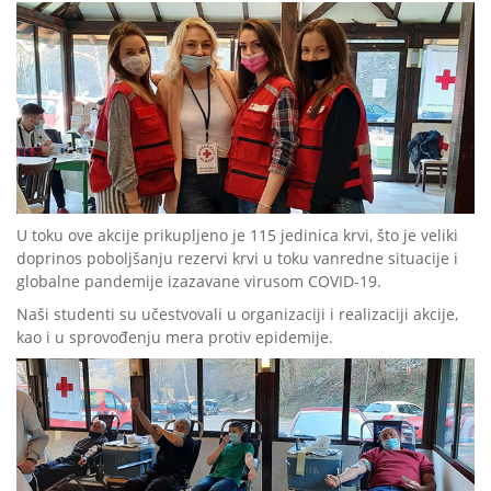
U toku ove akcije prikupljeno je 115 jedinica krvi, što je veliki
doprinos poboljšanju rezervi krvi u toku vanredne situacije i
globalne pandemije izazavane virusom COVID-19.
Naši studenti su učestvovali u organizaciji i realizaciji akcije,
kao i u sprovođenju mera protiv epidemije.