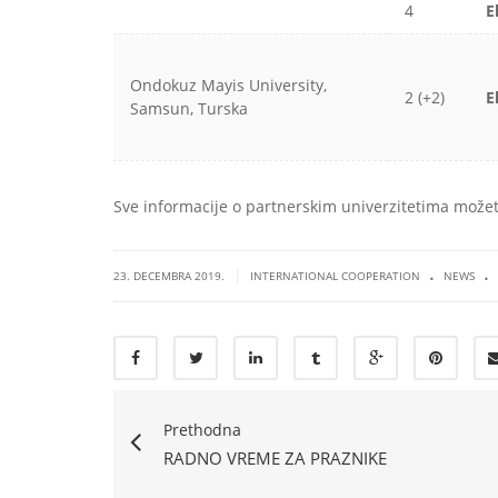
4
E
Ondokuz Mayis University,
2 (+2)
E
Samsun, Turska
Sve informacije o partnerskim univerzitetima može
.
.
|
23. DECEMBRA 2019.
INTERNATIONAL COOPERATION
NEWS
Prethodna
RADNO VREME ZA PRAZNIKE