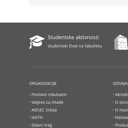
Studentske aktivnosti
studentski život na fakultetu
ORGANIZACIJE
IZDVAJ
Poslovni inkubator
Akredi
Valjevo za mlade
O osn
AIESEC Srbija
O mas
IASTH
Nastav
Zeleni trag
Preduz