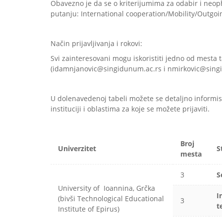
Obavezno je da se o kriterijumima za odabir i neo
putanju: International cooperation/Mobility/Outgoin
Način prijavljivanja i rokovi:
Svi zainteresovani mogu iskoristiti jedno od mest
(idamnjanovic@singidunum.ac.rs i nmirkovic@singi
U dolenavedenoj tabeli možete se detaljno informis
instituciji i oblastima za koje se možete prijaviti.
Broj
Univerzitet
S
mesta
3
S
University of Ioannina, Grčka
I
(bivši Technological Educational
3
t
Institute of Epirus)