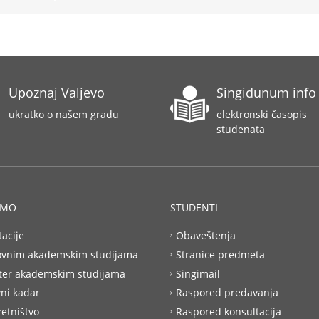
Upoznaj Valjevo
Singidunum info
ukratko o našem gradu
elektronski časopis
studenata
AMO
STUDENTI
tacije
Obaveštenja
ovnim akademskim studijama
Stranice predmeta
ter akademskim studijama
Singimail
ni kadar
Raspored predavanja
etništvo
Raspored konsultacija