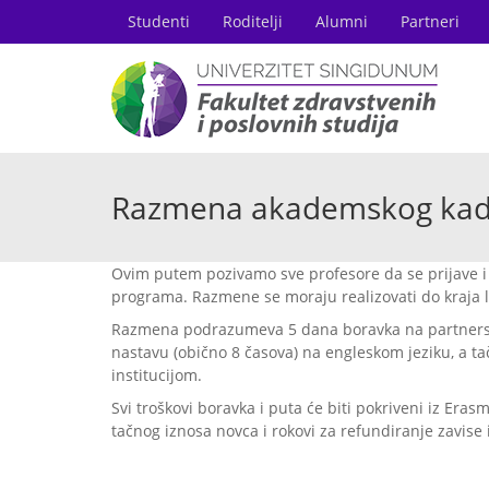
Studenti
Roditelji
Alumni
Partneri
Razmena akademskog kadr
Ovim putem pozivamo sve profesore da se prijave 
programa. Razmene se moraju realizovati do kraja 
Razmena podrazumeva 5 dana boravka na partnersko
nastavu (obično 8 časova) na engleskom jeziku, a 
institucijom.
Svi troškovi boravka i puta će biti pokriveni iz Eras
tačnog iznosa novca i rokovi za refundiranje zavise i