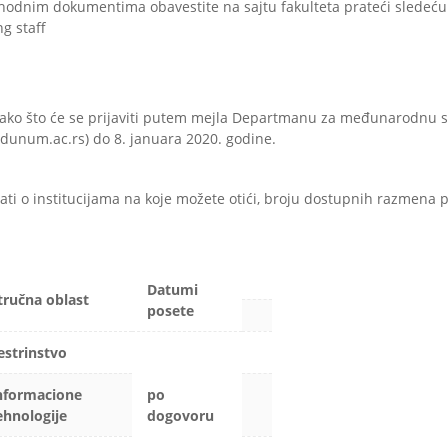
phodnim dokumentima obavestite na sajtu fakulteta prateći sledeću
g staff
a tako što će se prijaviti putem mejla Departmanu za međunarodnu 
dunum.ac.rs) do 8. januara 2020. godine.
ati o institucijama na koje možete otići, broju dostupnih razmena 
Datumi
tručna oblast
posete
estrinstvo
nformacione
po
ehnologije
dogovoru