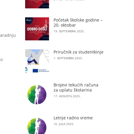
Početak školske godine –
20. oktobar
19. SEPTEMBRA 2025.
saradnju
Priručnik za studentkinje
1. SEPTEMBRA 2025.
po
Brojevi tekućih računa
za uplatu školarina
17. AVGUSTA 2025.
Letnje radno vreme
16. JULA 2025.