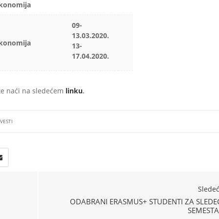
konomija
09-
13.03.2020.
konomija
13-
17.04.2020.
te naći na sledećem
linku
.
VESTI
Slede
ODABRANI ERASMUS+ STUDENTI ZA SLEDE
SEMESTA