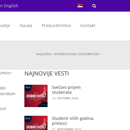
in English
tudije
Nauka
Preduzetništvo
Kontakt
NASLOVNA
\
INTERNATIONAL COOPERATION
\
NAJNOVIJE VESTI
asmus+
Svečani prijem
aju
studenata
tnerskom
15. OKTOBRA 2025.
oput
Studenti viših godina,
prelasci
21. SEPTEMBRA 2025.