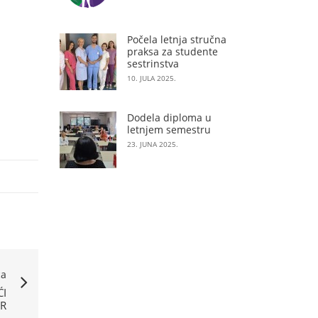
Počela letnja stručna
praksa za studente
sestrinstva
10. JULA 2025.
Dodela diploma u
letnjem semestru
23. JUNA 2025.
ća
ĆI
R