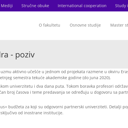
Mediji
Stručne obuke
International cooperation
Study 
O fakultetu
Osnovne studije
Master s
a - poziv
i uzmu aktivno učešće u jednom od projekata razmene u okviru Er
letnjeg semestra tekuće akademske godine (do juna 2020).
m univerzitetu i dva dana puta. Tokom boravka profesori održav
tačan broj časova i teme predavanja se određuju u dogovoru sa par
mus+ budžeta za koji su odgovorni partnerski univerziteti. Detalji p
sključivo od inostrane institucije.