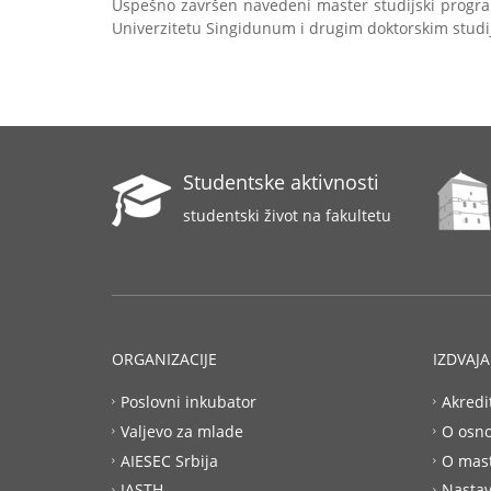
Uspešno završen navedeni master studijski progr
Univerzitetu Singidunum i drugim doktorskim studij
Studentske aktivnosti
studentski život na fakultetu
ORGANIZACIJE
IZDVAJ
Poslovni inkubator
Akredi
Valjevo za mlade
O osn
AIESEC Srbija
O mas
IASTH
Nastav