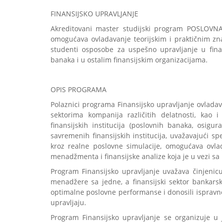
FINANSIJSKO UPRAVLJANJE
Akreditovani master studijski program POSLOV
omogućava ovladavanje teorijskim i praktičnim zn
studenti osposobe za uspešno upravljanje u fina
banaka i u ostalim finansijskim organizacijama.
OPIS PROGRAMA
Polaznici programa Finansijsko upravljanje ovlada
sektorima kompanija različitih delatnosti, kao
finansijskih institucija (poslovnih banaka, osig
savremenih finansijskih institucija, uvažavajući sp
kroz realne poslovne simulacije, omogućava ovla
menadžmenta i finansijske analize koja je u vezi s
Program Finansijsko upravljanje uvažava činjeni
menadžere sa jedne, a finansijski sektor bankars
optimalne poslovne performanse i donosili ispravne 
upravljaju.
Program Finansijsko upravljanje se organizuje u