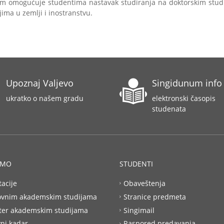
am omogućuje studentima nastavak studiranja na doktorskim stud
ima u zemlji i inostranstvu.
Upoznaj Valjevo
Singidunum info
ukratko o našem gradu
elektronski časopis
studenata
AMO
STUDENTI
tacije
Obaveštenja
ovnim akademskim studijama
Stranice predmeta
ter akademskim studijama
Singimail
ni kadar
Raspored predavanja