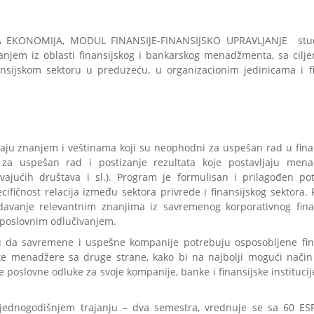
NA EKONOMIJA, MODUL FINANSIJE-FINANSIJSKO UPRAVLJANJE stu
anjem iz oblasti finansijskog i bankarskog menadžmenta, sa cilj
nsijskom sektoru u preduzeću, u organizacionim jedinicama i fi
vaju znanjem i veštinama koji su neophodni za uspešan rad u fina
 i za uspešan rad i postizanje rezultata koje postavljaju men
uravajućih društava i sl.). Program je formulisan i prilagođen p
ecifičnost relacija između sektora privrede i finansijskog sektora.
davanje relevantnim znanjima iz savremenog korporativnog fina
a poslovnim odlučivanjem.
cu da savremene i uspešne kompanije potrebuju osposobljene fin
ke menadžere sa druge strane, kako bi na najbolji mogući način 
poslovne odluke za svoje kompanije, banke i finansijske institucij
 jednogodišnjem trajanju – dva semestra, vrednuje se sa 60 ES