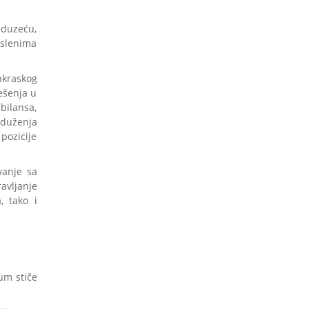
eduzeću,
oslenima
nkraskog
ešenja u
 bilansa,
aduženja
pozicije
vanje sa
avljanje
, tako i
um stiče