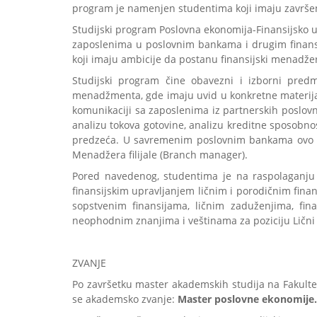
program je namenjen studentima koji imaju završen
Studijski program Poslovna ekonomija-Finansijsko 
zaposlenima u poslovnim bankama i drugim finansi
koji imaju ambicije da postanu finansijski menadžer
Studijski program čine obavezni i izborni pred
menadžmenta, gde imaju uvid u konkretne materijale
komunikaciji sa zaposlenima iz partnerskih poslovni
analizu tokova gotovine, analizu kreditne sposobno
predzeća. U savremenim poslovnim bankama ovo su 
Menadžera filijale (Branch manager).
Pored navedenog, studentima je na raspolaganju 
finansijskim upravljanjem ličnim i porodičnim finan
sopstvenim finansijama, ličnim zaduženjima, fina
neophodnim znanjima i veštinama za poziciju Lični
ZVANJE
Po završetku master akademskih studija na Fakultet
se akademsko zvanje:
Master poslovne ekonomije.