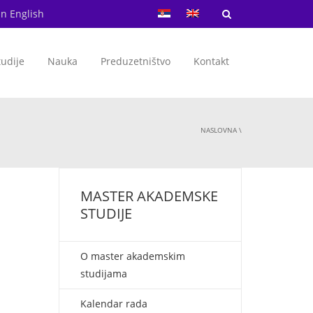
in English
tudije
Nauka
Preduzetništvo
Kontakt
NASLOVNA
\
MASTER AKADEMSKE
STUDIJE
O master akademskim
studijama
Kalendar rada