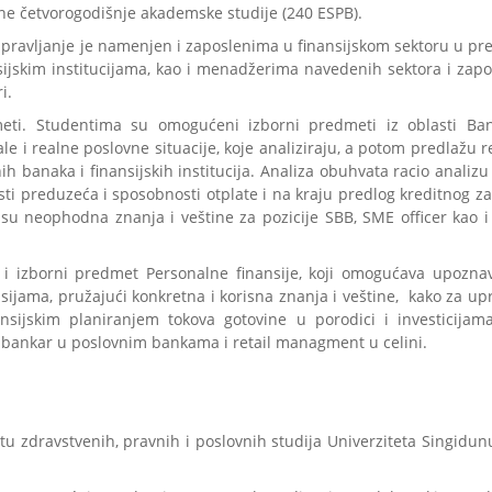
e četvorogodišnje akademske studije (240 ESPB).
upravljanje je namenjen i zaposlenima u finansijskom sektoru u pr
jskim institucijama, kao i menadžerima navedenih sektora i zap
i.
meti. Studentima su omogućeni izborni predmeti iz oblasti Ba
 i realne poslovne situacije, koje analiziraju, a potom predlažu r
h banaka i finansijskih institucija. Analiza obuhvata racio analizu
sti preduzeća i sposobnosti otplate i na kraju predlog kreditnog z
neophodna znanja i veštine za pozicije SBB, SME officer kao i 
i izborni predmet Personalne finansije, koji omogućava upozna
sijama, pružajući konkretna i korisna znanja i veštine, kako za upr
nsijskim planiranjem tokova gotovine u porodici i investicijama
 bankar u poslovnim bankama i retail managment u celini.
u zdravstvenih, pravnih i poslovnih studija Univerziteta Singidun