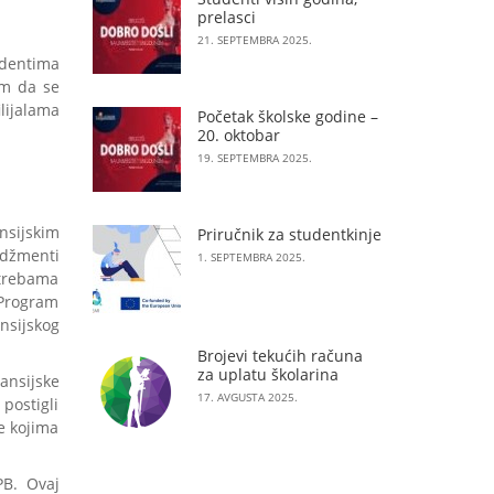
prelasci
21. SEPTEMBRA 2025.
dentima
em da se
lijalama
Početak školske godine –
20. oktobar
19. SEPTEMBRA 2025.
nsijskim
Priručnik za studentkinje
adžmenti
1. SEPTEMBRA 2025.
otrebama
 Program
nsijskog
Brojevi tekućih računa
za uplatu školarina
ansijske
17. AVGUSTA 2025.
postigli
e kojima
PB. Ovaj