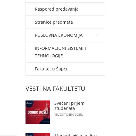
Raspored predavanja
Stranice predmeta
POSLOVNA EKONOMIJA
INFORMACIONI SISTEMI I
TEHNOLOGIJE
Fakultet u Šapcu
VESTI NA FAKULTETU
Svečani prijem
studenata
15. OKTOBRA 2025.
Studenti viših godina,