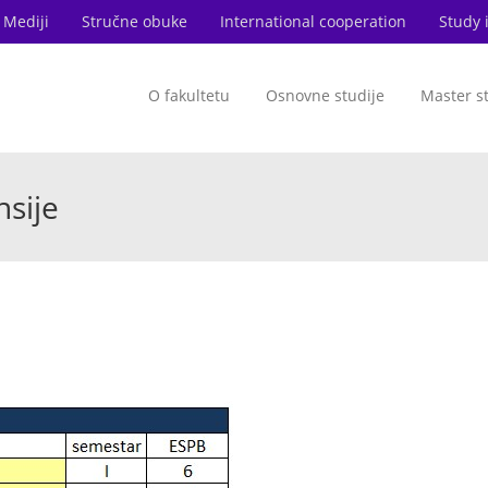
Mediji
Stručne obuke
International cooperation
Study 
O fakultetu
Osnovne studije
Master s
nsije