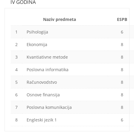
IV GODINA
Naziv predmeta
ESPB
1
Psihologija
6
2
Ekonomija
8
3
Kvantiativne metode
8
4
Poslovna informatika
8
5
Računovodstvo
8
6
Osnove finansija
8
7
Poslovna komunikacija
8
8
Engleski jezik 1
6