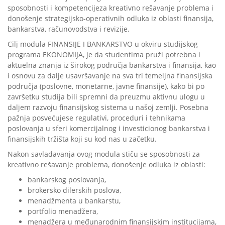
sposobnosti i kompetencijeza kreativno rešavanje problema i
donošenje strategijsko-operativnih odluka iz oblasti finansija,
bankarstva, računovodstva i revizije.
Cilj modula FINANSIJE I BANKARSTVO u okviru studijskog
programa EKONOMIJA, je da studentima pruži potrebna i
aktuelna znanja iz širokog područja bankarstva i finansija, kao
i osnovu za dalje usavršavanje na sva tri temeljna finansijska
područja (poslovne, monetarne, javne finansije), kako bi po
završetku studija bili spremni da preuzmu aktivnu ulogu u
daljem razvoju finansijskog sistema u našoj zemlji. Posebna
pažnja posvećujese regulativi, proceduri i tehnikama
poslovanja u sferi komercijalnog i investicionog bankarstva i
finansijskih tržišta koji su kod nas u začetku.
Nakon savladavanja ovog modula stiču se sposobnosti za
kreativno rešavanje problema, donošenje odluka iz oblasti:
bankarskog poslovanja,
brokersko dilerskih poslova,
menadžmenta u bankarstu,
portfolio menadžera,
menadžera u međunarodnim finansijskim institucijama,