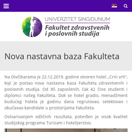
Menu
Nova nastavna baza Fakulteta
Na Divčibarama je 22.12.2019. godine otvoren hotel „Crni vrh“,
koji je postao nova nastavna baza Fakulteta zdravstvenih i
poslovnih studija. Od 85 zaposlenih, čak 42 čine studenti i
diplomci našeg Fakulteta. Dok se hotel gradio, menadžment
budućeg hotela je godinu dana regrutovao, selektovao i
obučavao kandidate u prostorijama Fakulteta.
Ostvarivanjem odličnih rezultata, potvrđen je visok kvalitet
studijskog programa Turizam i hotelijerstvo.