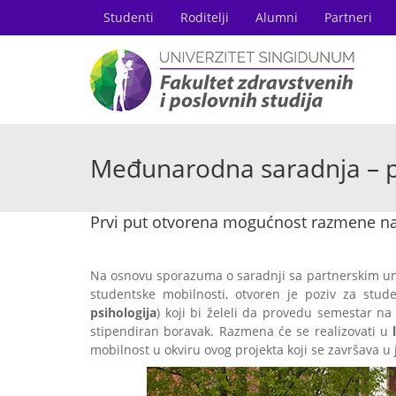
Studenti
Roditelji
Alumni
Partneri
Međunarodna saradnja – p
Prvi put otvorena mogućnost razmene na 
Na osnovu sporazuma o saradnji sa partnerskim un
studentske mobilnosti, otvoren je poziv za stu
psihologija
) koji bi želeli da provedu semestar 
stipendiran boravak. Razmena će se realizovati u
mobilnost u okviru ovog projekta koji se završava u j