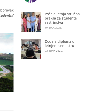
 boravak
Počela letnja stručna
tudents/
praksa za studente
sestrinstva
10. JULA 2025.
Dodela diploma u
letnjem semestru
23. JUNA 2025.