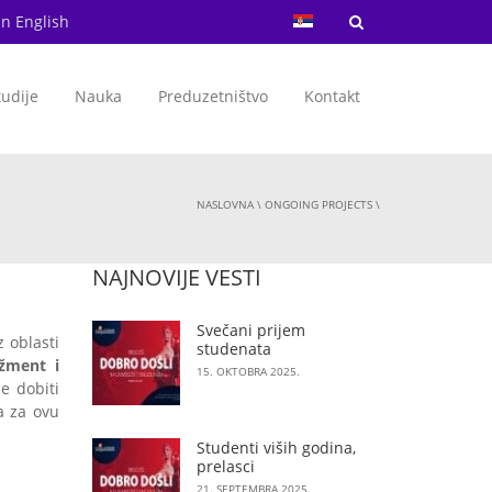
in English
tudije
Nauka
Preduzetništvo
Kontakt
NASLOVNA
\
ONGOING PROJECTS
\
NAJNOVIJE VESTI
Svečani prijem
 oblasti
studenata
žment i
15. OKTOBRA 2025.
e dobiti
a za ovu
Studenti viših godina,
prelasci
21. SEPTEMBRA 2025.