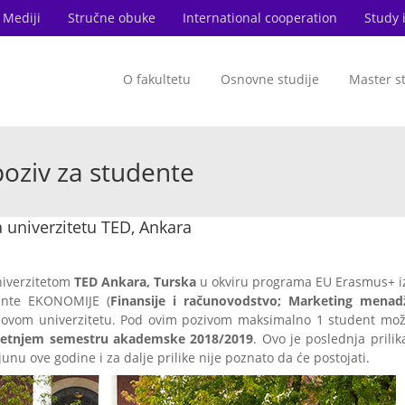
Mediji
Stručne obuke
International cooperation
Study 
O fakultetu
Osnovne studije
Master s
oziv za studente
univerzitetu TED, Ankara
iverzitetom
TED Ankara, Turska
u okviru programa EU Erasmus+ iz
dente EKONOMIJE (
Finansije i računovodstvo; Marketing menad
na ovom univerzitetu. Pod ovim pozivom maksimalno 1 student mož
letnjem semestru akademske 2018/2019
. Ovo je poslednja prilik
unu ove godine i za dalje prilike nije poznato da će postojati.