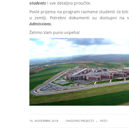
students
i sve detaljno proučite.
Posle prijema na program razmene studenti će bit
u zemlji. Potrebni dokumenti su dostupni na s
Admissions.
Želimo Vam puno uspeha!
.
|
16. NOVEMBRA 2018.
ONGOING PROJECTS
VESTI