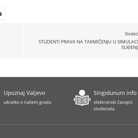
Slede
STUDENTI PRAVA NA TAKMIČENJU U SIMULACI
SUĐENJ
Upoznaj Valjevo
Singidunum info
ukratko o našem gradu
elektronski časopis
studenata