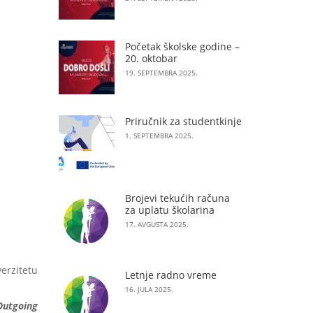
Početak školske godine –
20. oktobar
19. SEPTEMBRA 2025.
Priručnik za studentkinje
1. SEPTEMBRA 2025.
Brojevi tekućih računa
za uplatu školarina
17. AVGUSTA 2025.
erzitetu
Letnje radno vreme
16. JULA 2025.
Outgoing