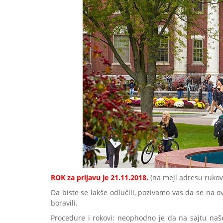
ROK za prijavu je 21.11.2018.
(na mejl adresu ruko
Da biste se lakše odlučili, pozivamo vas da se na
boravili.
Procedure i rokovi: neophodno je da na sajtu naše