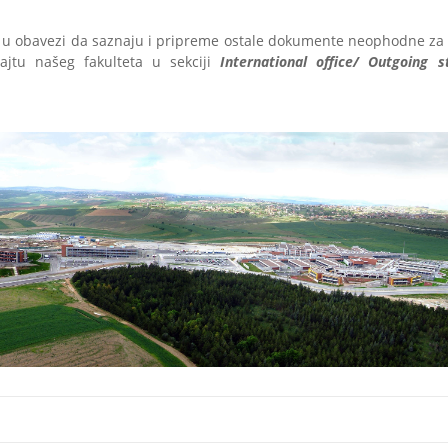
i u obavezi da saznaju i pripreme ostale dokumente neophodne za
ajtu našeg fakulteta u sekciji
International office/ Outgoing s