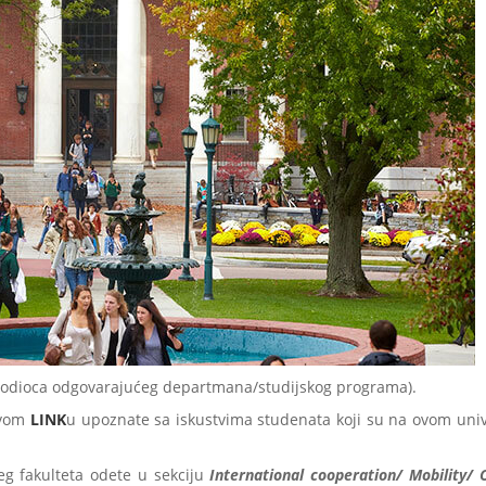
vodioca odgovarajućeg departmana/studijskog programa).
 ovom
LINK
u upoznate sa iskustvima studenata koji su na ovom univ
g fakulteta odete u sekciju
International cooperation/ Mobility/ 