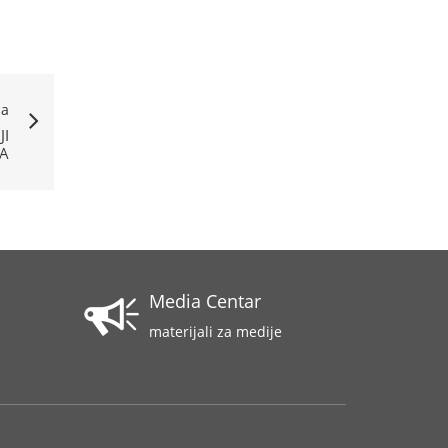
ća
JI
A
Media Centar
materijali za medije