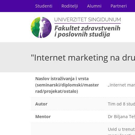
Studenti
Roditelji
Alumni
Partneri
"Internet marketing na d
Naslov istraživanja i vrsta
(seminarski/diplomski/master
„Internet ma
rad/projekat/ostalo)
Autor
Tim od 8 stu
Mentor
Dr Biljana Te
Uvid u trenut