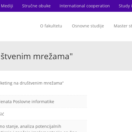
Mediji
Stručne obuke
International cooperation
Study 
O fakultetu
Osnovne studije
Master s
ruštvenim mrežama"
rketing na društvenim mrežama“
denata Poslovne informatike
šić
no stanje, analiza potencijalnih