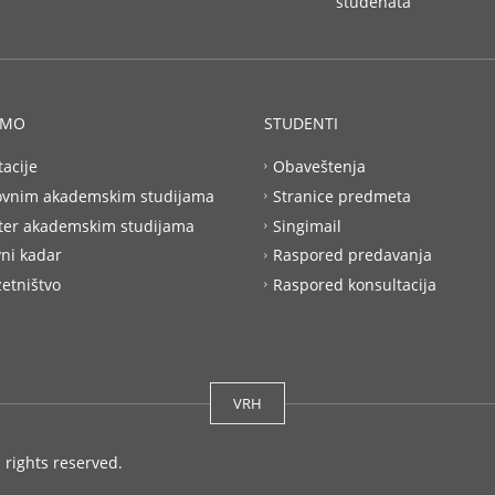
studenata
AMO
STUDENTI
tacije
Obaveštenja
ovnim akademskim studijama
Stranice predmeta
ter akademskim studijama
Singimail
ni kadar
Raspored predavanja
etništvo
Raspored konsultacija
VRH
l rights reserved.