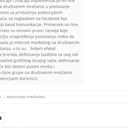
ticaja i značaja implementacije on-line
a društvenim mrežama u poslovanje
tema za privlačenje potencijalnih
paca, sa naglaskom na Facebook kao
iji kanal komunikacije. Primenom on-line
zirani su osnovni pravci razvoja koje
cilju unapređenja poslovanja, treba da
 kada je Internet marketing na društvenim
anju, a to su: željeni efekat
a brenda, definisanje budžeta za ovaj vid
valitet grafičkog dizajng sajta, definisanje
 će biti deljeni putem mreža i
 ciljne grupe na društvenim mrežama
otencijalni korisnici).
.
A
REALIZOVANA ISTRAŽIVANJA