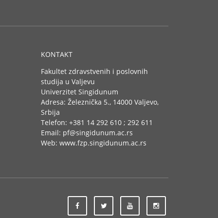
KONTAKT
Fakultet zdravstvenih i poslovnih
studija u Valjevu
Univerzitet Singidunum
Adresa: Železnička 5., 14000 Valjevo,
Srbija
Telefon: +381 14 292 610 ; 292 611
Email: pf@singidunum.ac.rs
Web: www.fzp.singidunum.ac.rs