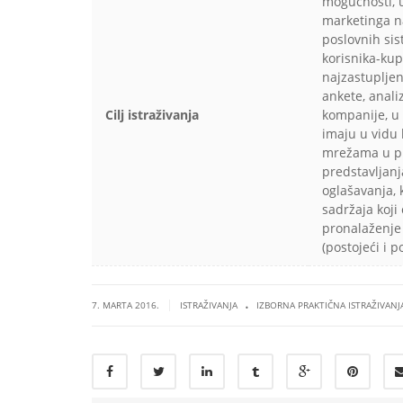
mogućnosti, u
marketinga n
poslovnih sis
korisnika-ku
najzastupljen
ankete, anali
Cilj istraživanja
kompanije, u 
imaju u vidu
mrežama u pit
predstavljanj
oglašavanja, k
sadržaja koji
pronalaženje
(postojeći i p
.
|
7. MARTA 2016.
ISTRAŽIVANJA
IZBORNA PRAKTIČNA ISTRAŽIVANJ