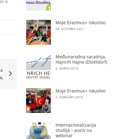
ju u
Moje Erazmus+ iskustvo
28. OCTOBER 2021.
Međunarodna saradnja,
Hajnrih Hajne (Dizeldorf)
6. MARCH 2019.
ća
A
Moje Erasmus+ iskustvo
5. FEBRUARY 2019.
Internacionalizacija
studija – poziv na
webinar