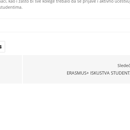
, kao i zašto bi sve kolege trebalo da se prijave i aktivno učestvu
 studentima.
Slede
ERASMUS+ ISKUSTVA STUDENT