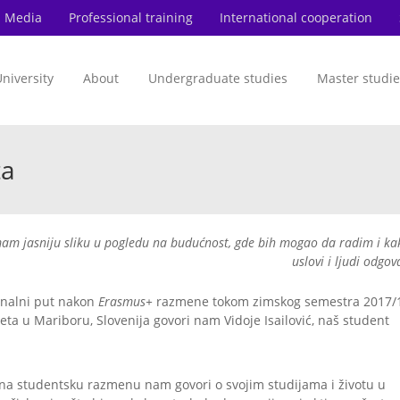
Media
Professional training
International cooperation
niversity
About
Undergraduate studies
Master studie
ta
imam jasniju sliku u pogledu na budućnost, gde bih mogao da radim i ka
uslovi i ljudi odgov
ionalni put nakon
Erasmus+
razmene tokom zimskog semestra 2017/
ta u Mariboru, Slovenija govori nam Vidoje Isailović, naš student
ao na studentsku razmenu nam govori o svojim studijama i životu u