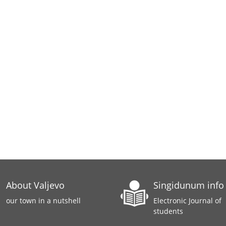
About Valjevo
Singidunum info
our town in a nutshell
Electronic Journal of
students