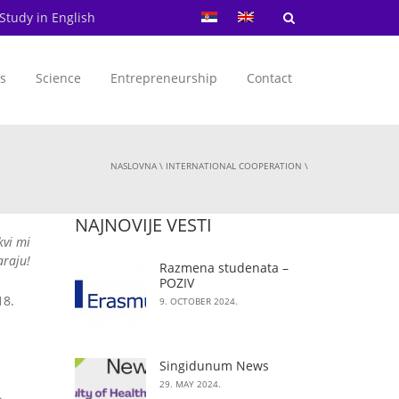
Study in English
s
Science
Entrepreneurship
Contact
NASLOVNA
\
INTERNATIONAL COOPERATION
\
NAJNOVIJE VESTI
kvi mi
araju!
Razmena studenata –
POZIV
18.
9. OCTOBER 2024.
Singidunum News
29. MAY 2024.