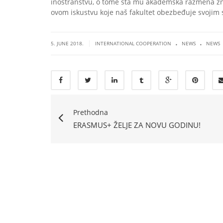
inostranstvu, o tome šta mu akademska razmena znači
ovom iskustvu koje naš fakultet obezbeđuje svojim
.
.
|
5. JUNE 2018.
INTERNATIONAL COOPERATION
NEWS
NEWS
Prethodna
ERASMUS+ ŽELJE ZA NOVU GODINU!