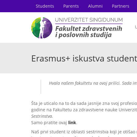
Students
Parents
Alumni
Partners
U
Erasmus+ iskustva studen
Hvala našem fakultetu na ovoj prilici. Sada 
Šta je uticalo na to da sada jasnije zna svoj profes
godine na Fakultetu za zdravstvene nauke Univerzite
Sestrinstva.
Samo pratite ovaj
link
.
Naš prvi student iz oblasti sestrinstva koji je otiš