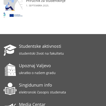
Priručnik za studentkinje
1. SEPTEMBRA 2025.
Studentske aktivnosti
studentski život na fakultetu
Upoznaj Valjevo
ukratko o našem gradu
Singidunum info
elektronski časopis studenata
Media Centar