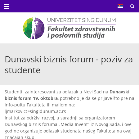
Menu
Dunavski biznis forum - poziv za
studente
Studenti zainteresovani za odlazak u Novi Sad na
Dunavski
biznis forum 19. oktobra
, potrebno je da se prijave što pre na
info-pultu Fakulteta ili mailom na:
ljmarkovic@singidunum.ac.rs
Institut za održivi razvoj, u saradnji sa organizatorom
Dunavskog biznis foruma „Media Invent“ iz Novog Sada, i ove
godine organizuje odlazak studenata našeg Fakulteta na ovaj
značajan skup.