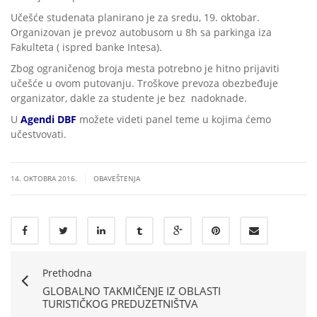
Učešće studenata planirano je za sredu, 19. oktobar.
Organizovan je prevoz autobusom u 8h sa parkinga iza
Fakulteta ( ispred banke Intesa).
Zbog ograničenog broja mesta potrebno je hitno prijaviti
učešće u ovom putovanju. Troškove prevoza obezbeđuje
organizator, dakle za studente je bez nadoknade.
U
Agendi DBF
možete videti panel teme u kojima ćemo
učestvovati.
|
14. OKTOBRA 2016.
OBAVEŠTENJA
Prethodna
GLOBALNO TAKMIČENJE IZ OBLASTI
TURISTIČKOG PREDUZETNIŠTVA