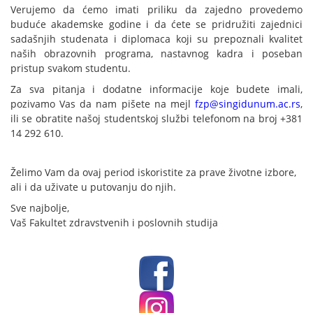
Verujemo da ćemo imati priliku da zajedno provedemo
buduće akademske godine i da ćete se pridružiti zajednici
sadašnjih studenata i diplomaca koji su prepoznali kvalitet
naših obrazovnih programa, nastavnog kadra i poseban
pristup svakom studentu.
Za sva pitanja i dodatne informacije koje budete imali,
pozivamo Vas da nam pišete na mejl
fzp@singidunum.ac.rs
,
ili se obratite našoj studentskoj službi telefonom na broj +381
14 292 610.
Želimo Vam da ovaj period iskoristite za prave životne izbore,
ali i da uživate u putovanju do njih.
Sve najbolje,
Vaš Fakultet zdravstvenih i poslovnih studija