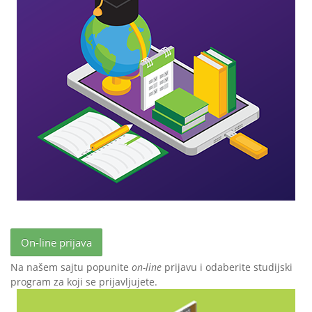
On-line prijava
Na našem sajtu popunite
on-line
prijavu i odaberite studijski
program za koji se prijavljujete.