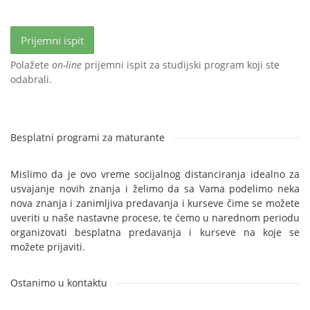
Prijemni ispit
Polažete
on-line
prijemni ispit za studijski program koji ste
odabrali.
Besplatni programi za maturante
Mislimo da je ovo vreme socijalnog distanciranja idealno za
usvajanje novih znanja i želimo da sa Vama podelimo neka
nova znanja i zanimljiva predavanja i kurseve čime se možete
uveriti u naše nastavne procese, te ćemo u narednom periodu
organizovati besplatna predavanja i kurseve na koje se
možete prijaviti.
Ostanimo u kontaktu