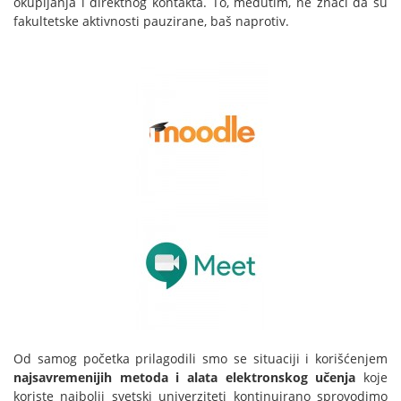
okupljanja i direktnog kontakta. To, međutim, ne znači da su
fakultetske aktivnosti pauzirane, baš naprotiv.
Od samog početka prilagodili smo se situaciji i korišćenjem
najsavremenijih metoda i alata elektronskog učenja
koje
koriste najbolji svetski univerziteti kontinuirano sprovodimo