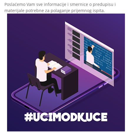
Poslaćemo Vam sve informacije i smernice o predupisu i
materijale potrebne za polaganje prijemnog ispita.