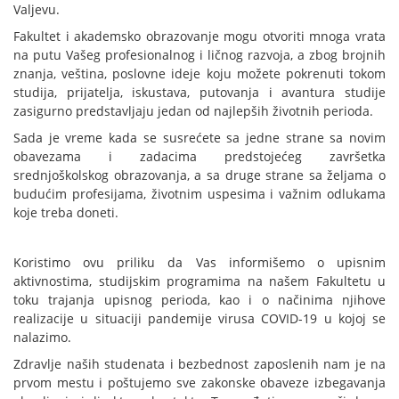
Valjevu.
Fakultet i akademsko obrazovanje mogu otvoriti mnoga vrata
na putu Vašeg profesionalnog i ličnog razvoja, a zbog brojnih
znanja, veština, poslovne ideje koju možete pokrenuti tokom
studija, prijatelja, iskustava, putovanja i avantura studije
zasigurno predstavljaju jedan od najlepših životnih perioda.
Sada je vreme kada se susrećete sa jedne strane sa novim
obavezama i zadacima predstojećeg završetka
srednjoškolskog obrazovanja, a sa druge strane sa željama o
budućim profesijama, životnim uspesima i važnim odlukama
koje treba doneti.
Koristimo ovu priliku da Vas informišemo o upisnim
aktivnostima, studijskim programima na našem Fakultetu u
toku trajanja upisnog perioda, kao i o načinima njihove
realizacije u situaciji pandemije virusa COVID-19 u kojoj se
nalazimo.
Zdravlje naših studenata i bezbednost zaposlenih nam je na
prvom mestu i poštujemo sve zakonske obaveze izbegavanja