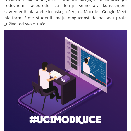
redovnom rasporedu za letnji semestar, korišćenjem
savremenih alata elektronskog učenja – Moodle i Google Meet
platformi čime studenti imaju mogućnost da nastavu prate
„uživo“ od svoje kuće.