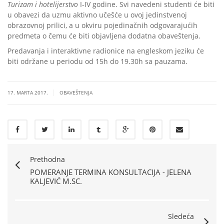
Turizam i hotelijerstvo
I-IV godine. Svi navedeni studenti će biti
u obavezi da uzmu aktivno učešće u ovoj jedinstvenoj
obrazovnoj prilici, a u okviru pojedinačnih odgovarajućih
predmeta o čemu će biti objavljena dodatna obaveštenja.
Predavanja i interaktivne radionice na engleskom jeziku će
biti održane u periodu od 15h do 19.30h sa pauzama.
|
17. MARTA 2017.
OBAVEŠTENJA
Prethodna
POMERANJE TERMINA KONSULTACIJA - JELENA
KALJEVIĆ M.SC.
Sledeća