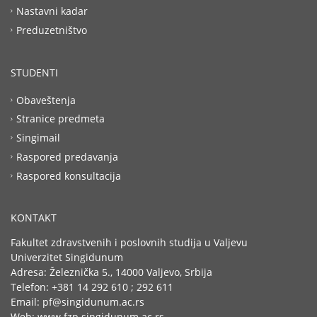
Nastavni kadar
Preduzetništvo
STUDENTI
Obaveštenja
Stranice predmeta
Singimail
Raspored predavanja
Raspored konsultacija
KONTAKT
Fakultet zdravstvenih i poslovnih studija u Valjevu
Univerzitet Singidunum
Adresa: Železnička 5., 14000 Valjevo, Srbija
Telefon: +381 14 292 610 ; 292 611
Email: pf@singidunum.ac.rs
Web: www.fzp.singidunum.ac.rs