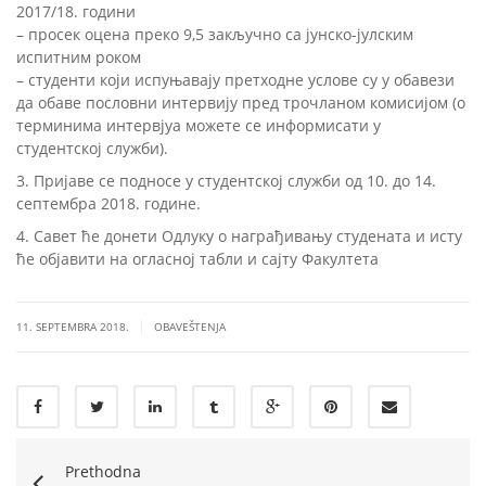
2017/18. години
– просек оцена преко 9,5 закључно са јунско-јулским
испитним роком
– студенти који испуњавају претходне услове су у обавези
да обаве пословни интервију пред трочланом комисијом (о
терминима интервјуа можете се информисати у
студентској служби).
3. Пријаве се подносе у студентској служби од 10. до 14.
септембра 2018. године.
4. Савет ће донети Одлуку о награђивању студената и исту
ће објавити на огласној табли и сајту Факултета
|
11. SEPTEMBRA 2018.
OBAVEŠTENJA
Prethodna