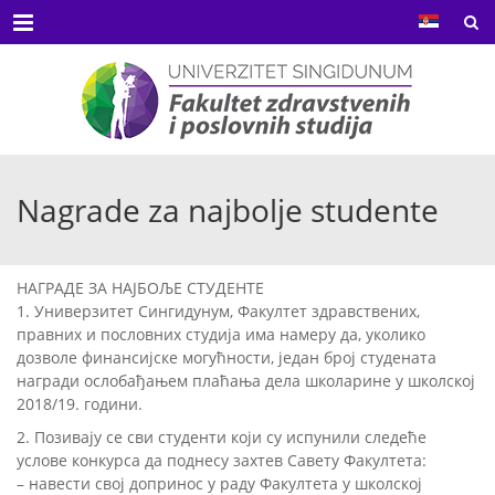
Menu
Nagrade za najbolje studente
НАГРАДЕ ЗА НАЈБОЉЕ СТУДЕНТЕ
1. Универзитет Сингидунум, Факултет здравствених,
правних и пословних студија има намеру да, уколико
дозволе финансијске могућности, један број студената
награди ослобађањем плаћања дела школарине у школској
2018/19. години.
2. Позивају се сви студенти који су испунили следеће
услове конкурса да поднесу захтев Савету Факултета:
– навести свој допринос у раду Факултета у школској