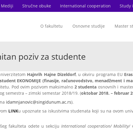
Mediji
Stručne obuke
International cooperation
Study 
O fakultetu
Osnovne studije
Master s
tan poziv za studente
univerzitetom
Hajnrih Hajne Dizeldorf
, u okviru programa EU
Era
 student EKONOMIJE (finasije, računovodstvo, menadžment i ma
rzitetu. Pod ovim pozivom maksimalno
2 studenta
osnovnih i master
og semestra – zimski semestar 2018/19. (
oktobar 2018. – februar 2
a na
idamnjanovic@singidunum.ac.rs
).
 ovom
LINK
u upoznate sa iskustvima studenata koji su na ovom univ
eg fakulteta odete u sekciju
International cooperation/ Mobility/