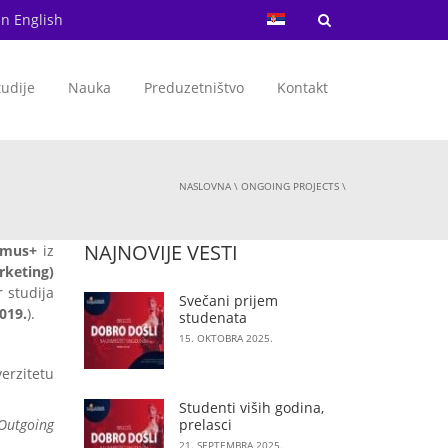
in English
tudije
Nauka
Preduzetništvo
Kontakt
NASLOVNA
\
ONGOING PROJECTS
\
NAJNOVIJE VESTI
smus+
iz
rketing)
 studija
Svečani prijem
019.
).
studenata
15. OKTOBRA 2025.
erzitetu
Studenti viših godina,
 Outgoing
prelasci
21. SEPTEMBRA 2025.