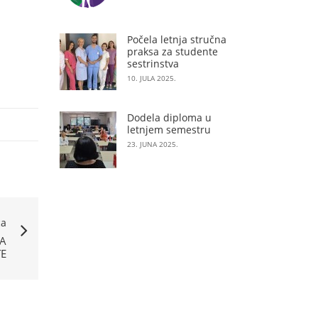
Počela letnja stručna
praksa za studente
sestrinstva
10. JULA 2025.
Dodela diploma u
letnjem semestru
23. JUNA 2025.
ća
A
E