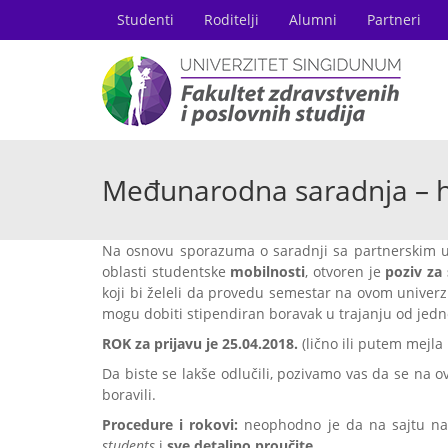
Studenti
Roditelji
Alumni
Partneri
Međunarodna saradnja – hi
Na osnovu sporazuma o saradnji sa partnerskim 
oblasti studentske
mobilnosti
, otvoren je
poziv za
koji bi želeli da provedu semestar na ovom unive
mogu dobiti stipendiran boravak u trajanju od jedn
ROK za prijavu je 25.04.2018.
(lično ili putem mejl
Da biste se lakše odlučili, pozivamo vas da se na
boravili.
Procedure i rokovi:
neophodno je da na sajtu naš
students
i
sve detaljno proučite
.