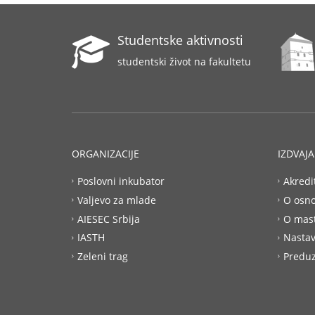
Studentske aktivnosti
studentski život na fakultetu
ORGANIZACIJE
IZDVAJ
Poslovni inkubator
Akredi
Valjevo za mlade
O osn
AIESEC Srbija
O mas
IASTH
Nastav
Zeleni trag
Preduz