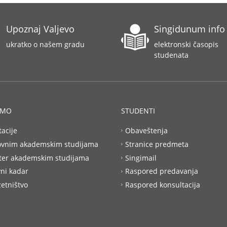
Upoznaj Valjevo
Singidunum info
ukratko o našem gradu
elektronski časopis
studenata
AMO
STUDENTI
tacije
Obaveštenja
ovnim akademskim studijama
Stranice predmeta
ter akademskim studijama
Singimail
ni kadar
Raspored predavanja
etništvo
Raspored konsultacija