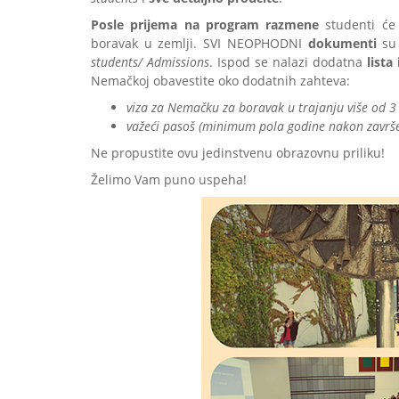
Posle prijema na program
razmene
studenti će
boravak u zemlji. SVI NEOPHODNI
dokumenti
su 
students/ Admissions
. Ispod se nalazi dodatna
lista
Nemačkoj obavestite oko dodatnih zahteva:
viza za Nemačku za boravak u trajanju više od 
važeći pasoš (minimum pola godine nakon završ
Ne propustite ovu jedinstvenu obrazovnu priliku!
Želimo Vam puno uspeha!