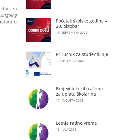
hodne za
 Outgoing
Početak školske godine –
natora u
20. oktobar
19. SEPTEMBRA 2025.
Priručnik za studentkinje
1. SEPTEMBRA 2025.
Brojevi tekućih računa
za uplatu školarina
17. AVGUSTA 2025.
Letnje radno vreme
16. JULA 2025.