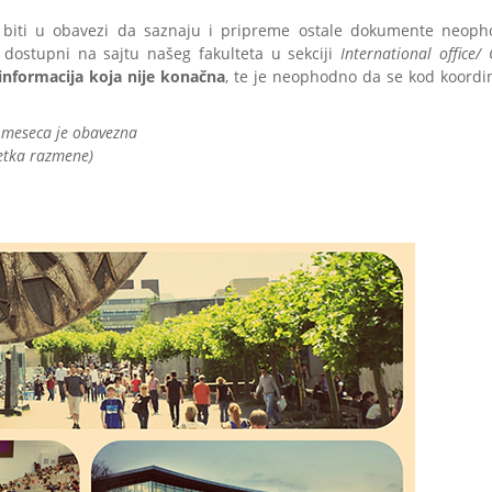
 biti u obavezi da saznaju i pripreme ostale dokumente neop
dostupni na sajtu našeg fakulteta u sekciji
International office/
 informacija koja nije konačna
, te je neophodno da se kod koordi
3 meseca je obavezna
etka razmene)