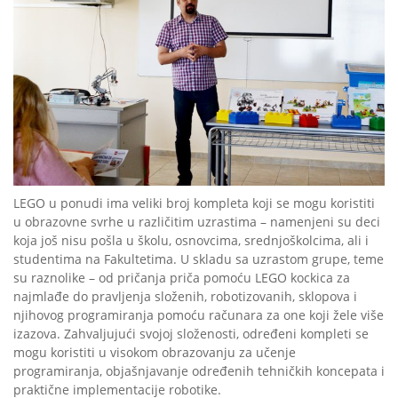
LEGO u ponudi ima veliki broj kompleta koji se mogu koristiti
u obrazovne svrhe u različitim uzrastima – namenjeni su deci
koja još nisu pošla u školu, osnovcima, srednjoškolcima, ali i
studentima na Fakultetima. U skladu sa uzrastom grupe, teme
su raznolike – od pričanja priča pomoću LEGO kockica za
najmlađe do pravljenja složenih, robotizovanih, sklopova i
njihovog programiranja pomoću računara za one koji žele više
izazova. Zahvaljujući svojoj složenosti, određeni kompleti se
mogu koristiti u visokom obrazovanju za učenje
programiranja, objašnjavanje određenih tehničkih koncepata i
praktične implementacije robotike.