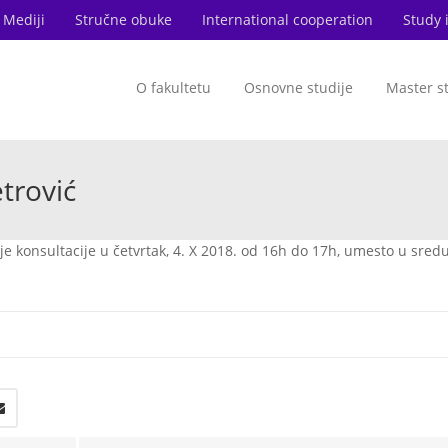
Mediji
Stručne obuke
International cooperation
Study 
O fakultetu
Osnovne studije
Master s
trović
je konsultacije u četvrtak, 4. X 2018. od 16h do 17h, umesto u sredu