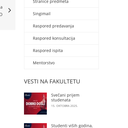
Stranice predmeta
ća
Singimail
VO
Raspored predavanja
Raspored konsultacija
Raspored ispita
Mentorstvo
VESTI NA FAKULTETU
Svečani prijem
studenata
15. OKTOBRA 2025.
Studenti viših godina,