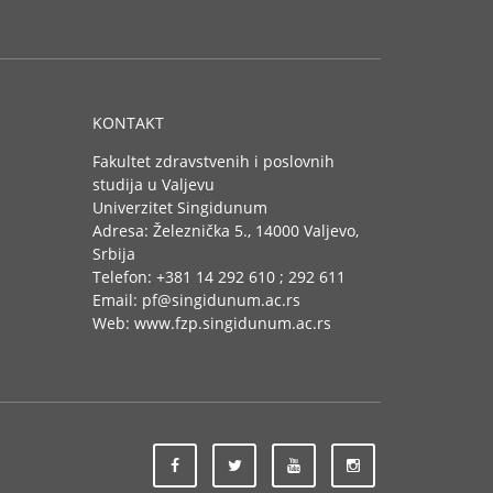
KONTAKT
Fakultet zdravstvenih i poslovnih
studija u Valjevu
Univerzitet Singidunum
Adresa: Železnička 5., 14000 Valjevo,
Srbija
Telefon: +381 14 292 610 ; 292 611
Email: pf@singidunum.ac.rs
Web: www.fzp.singidunum.ac.rs