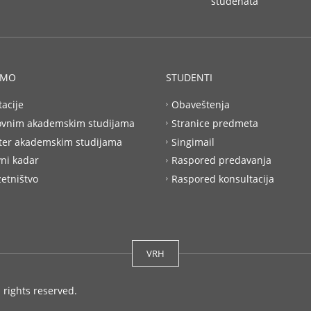
studenata
AMO
STUDENTI
tacije
Obaveštenja
ovnim akademskim studijama
Stranice predmeta
ter akademskim studijama
Singimail
ni kadar
Raspored predavanja
etništvo
Raspored konsultacija
VRH
l rights reserved.