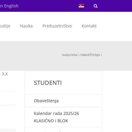
in English
tudije
Nauka
Preduzetništvo
Kontakt
NASLOVNA
\
OBAVEŠTENJA
\
 3.X
STUDENTI
Obaveštenja
Kalendar rada 2025/26
KLASIČNO i BLOK