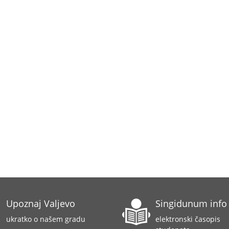
Upoznaj Valjevo
Singidunum info
ukratko o našem gradu
elektronski časopis