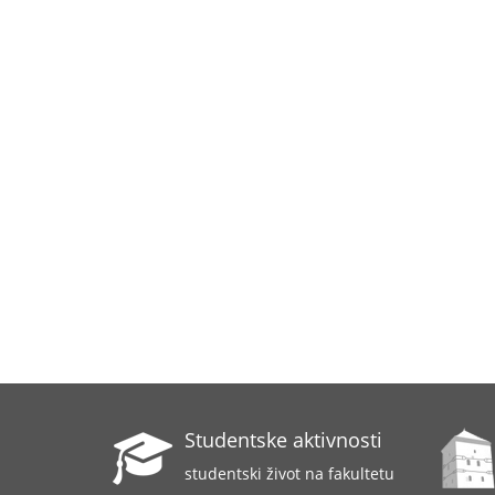
Studentske aktivnosti
studentski život na fakultetu