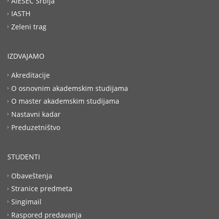
AIESEC Srbija
IASTH
Zeleni trag
IZDVAJAMO
Akreditacije
O osnovnim akademskim studijama
O master akademskim studijama
Nastavni kadar
Preduzetništvo
STUDENTI
Obaveštenja
Stranice predmeta
Singimail
Raspored predavanja