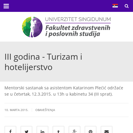
Menu
III godina - Turizam i
hotelijerstvo
Mentorski sastanak sa asistentom Katarinom Plećić održaće
se u četvrtak, 12.3.2015. u 13h u kabinetu 34 (III sprat).
|
10. MARTA 2015.
OBAVEŠTENJA