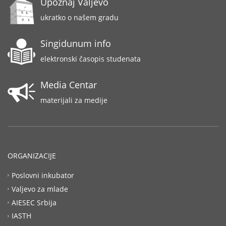
Upoznaj Valjevo
ukratko o našem gradu
Singidunum info
elektronski časopis studenata
Media Centar
materijali za medije
ORGANIZACIJE
Poslovni inkubator
Valjevo za mlade
AIESEC Srbija
IASTH