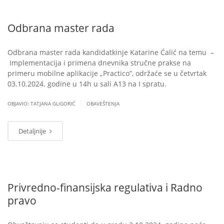
Odbrana master rada
Odbrana master rada kandidatkinje Katarine Ćalić na temu –
Implementacija i primena dnevnika stručne prakse na
primeru mobilne aplikacije „Practico”, održaće se u četvrtak
03.10.2024. godine u 14h u sali A13 na I spratu.
|
OBJAVIO: TATJANA GLIGORIĆ
OBAVEŠTENJA
Detaljnije
Privredno-finansijska regulativa i Radno
pravo