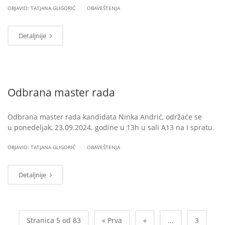
|
OBJAVIO: TATJANA GLIGORIĆ
OBAVEŠTENJA
Detaljnije
Odbrana master rada
Odbrana master rada kandidata Ninka Andrić, održaće se
u ponedeljak, 23.09.2024. godine u 13h u sali A13 na I spratu.
|
OBJAVIO: TATJANA GLIGORIĆ
OBAVEŠTENJA
Detaljnije
Stranica 5 od 83
« Prva
«
...
3