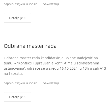
|
OBJAVIO: TATJANA GLIGORIĆ
OBAVEŠTENJA
Detaljnije
Odbrana master rada
Odbrana master rada kandidatkinje Bojane Radojević na
temu – “Konflikti i upravljanje konfliktima u zdravstvenim
ustanovama“, održaće se u sredu 16.10.2024. u 13h u sali A13
na I spratu.
|
OBJAVIO: TATJANA GLIGORIĆ
OBAVEŠTENJA
Detaljnije