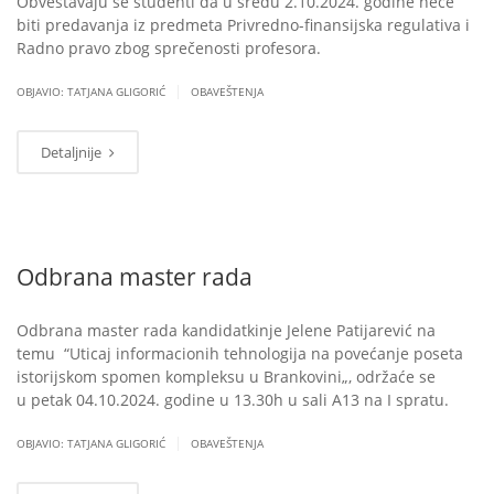
Obveštavaju se studenti da u sredu 2.10.2024. godine neće
biti predavanja iz predmeta Privredno-finansijska regulativa i
Radno pravo zbog sprečenosti profesora.
|
OBJAVIO: TATJANA GLIGORIĆ
OBAVEŠTENJA
Detaljnije
Odbrana master rada
Odbrana master rada kandidatkinje Jelene Patijarević na
temu “Uticaj informacionih tehnologija na povećanje poseta
istorijskom spomen kompleksu u Brankovini„, održaće se
u petak 04.10.2024. godine u 13.30h u sali A13 na I spratu.
|
OBJAVIO: TATJANA GLIGORIĆ
OBAVEŠTENJA