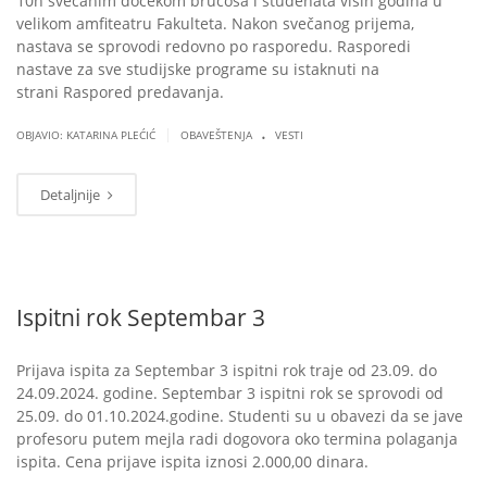
10h svečanim dočekom brucoša i studenata viših godina u
velikom amfiteatru Fakulteta. Nakon svečanog prijema,
nastava se sprovodi redovno po rasporedu. Rasporedi
nastave za sve studijske programe su istaknuti na
strani Raspored predavanja.
.
|
OBJAVIO: KATARINA PLEĆIĆ
OBAVEŠTENJA
VESTI
Detaljnije
Ispitni rok Septembar 3
Prijava ispita za Septembar 3 ispitni rok traje od 23.09. do
24.09.2024. godine. Septembar 3 ispitni rok se sprovodi od
25.09. do 01.10.2024.godine. Studenti su u obavezi da se jave
profesoru putem mejla radi dogovora oko termina polaganja
ispita. Cena prijave ispita iznosi 2.000,00 dinara.