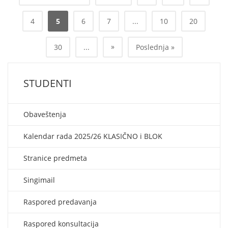
4
5
6
7
...
10
20
»
30
...
Poslednja »
STUDENTI
Obaveštenja
Kalendar rada 2025/26 KLASIČNO i BLOK
Stranice predmeta
Singimail
Raspored predavanja
Raspored konsultacija