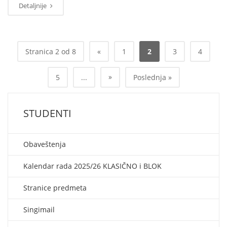
Detaljnije
Stranica 2 od 8
«
1
2
3
4
»
5
...
Poslednja »
STUDENTI
Obaveštenja
Kalendar rada 2025/26 KLASIČNO i BLOK
Stranice predmeta
Singimail