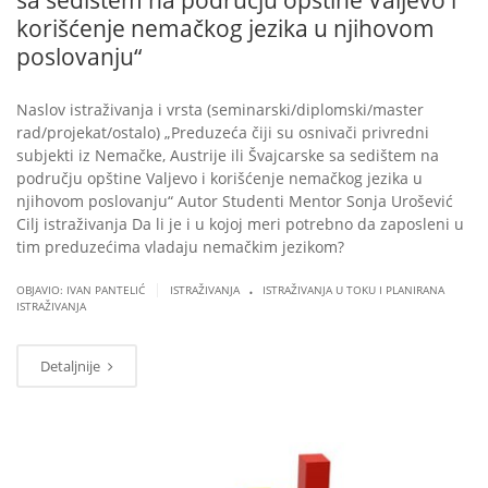
sa sedištem na području opštine Valjevo i
korišćenje nemačkog jezika u njihovom
poslovanju“
Naslov istraživanja i vrsta (seminarski/diplomski/master
rad/projekat/ostalo) „Preduzeća čiji su osnivači privredni
subjekti iz Nemačke, Austrije ili Švajcarske sa sedištem na
području opštine Valjevo i korišćenje nemačkog jezika u
njihovom poslovanju“ Autor Studenti Mentor Sonja Urošević
Cilj istraživanja Da li je i u kojoj meri potrebno da zaposleni u
tim preduzećima vladaju nemačkim jezikom?
.
|
OBJAVIO: IVAN PANTELIĆ
ISTRAŽIVANJA
ISTRAŽIVANJA U TOKU I PLANIRANA
ISTRAŽIVANJA
Detaljnije
MAR
07