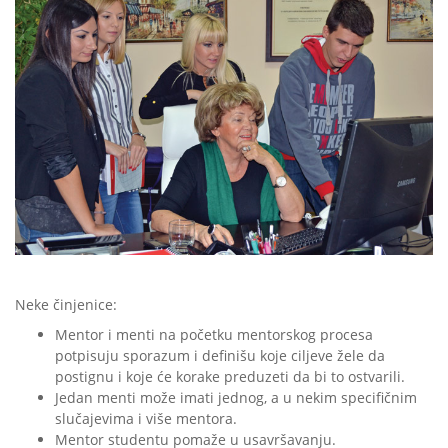
Neke činjenice:
Mentor i menti na početku mentorskog procesa
potpisuju sporazum i definišu koje ciljeve žele da
postignu i koje će korake preduzeti da bi to ostvarili.
Jedan menti može imati jednog, a u nekim specifičnim
slučajevima i više mentora.
Mentor studentu pomaže u usavršavanju.