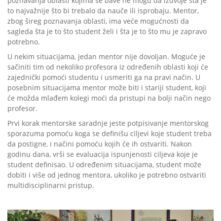
poznavanja oblasti kojima se bave ne mogu da izdvoje šta je
to najvažnije što bi trebalo da nauče ili isprobaju. Mentor,
zbog šireg poznavanja oblasti, ima veće mogućnosti da
sagleda šta je to što student želi i šta je to što mu je zapravo
potrebno.
U nekim situacijama, jedan mentor nije dovoljan. Moguće je
sačiniti tim od nekoliko profesora iz određenih oblasti koji će
zajednički pomoći studentu i usmeriti ga na pravi način. U
posebnim situacijama mentor može biti i stariji student, koji
će možda mlađem kolegi moći da pristupi na bolji način nego
profesor.
Prvi korak mentorske saradnje jeste potpisivanje mentorskog
sporazuma pomoću koga se definišu ciljevi koje student treba
da postigne, i načini pomoću kojih će ih ostvariti. Nakon
godinu dana, vrši se evaluacija ispunjenosti ciljeva koje je
student definisao. U određenim situacijama, student može
dobiti i više od jednog mentora, ukoliko je potrebno ostvariti
multidisciplinarni pristup.