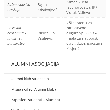
Zamenik šefa
Računovodstvo
Bojan
računovodstva, JKP
i revizija
Kristivojević
Vidrak, Valjevo
Viši saradnik za
Poslovna
zdravstveno
ekonomija –
Dušica Ilić-
osiguranje, RFZO –
finansije I
Vasiljević
filijala za zlatiborski
bankarstvo
okrug Užice, ispostava
Kosjerić
ALUMNI ASOCIJACIJA
Alumni klub studenata
Misija i ciljevi Alumni kluba
Zaposleni studenti – Alumnisti