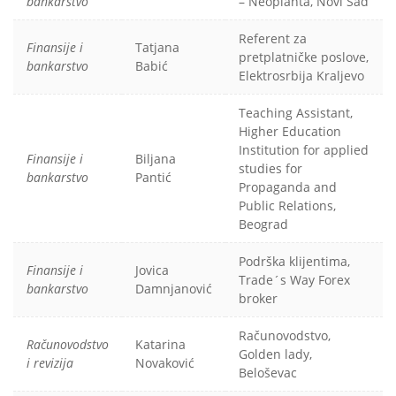
bankarstvo
– Neoplanta, Novi Sad
Referent za
Finansije i
Tatjana
pretplatničke poslove,
bankarstvo
Babić
Elektrosrbija Kraljevo
Teaching Assistant,
Higher Education
Institution for applied
Finansije i
Biljana
studies for
bankarstvo
Pantić
Propaganda and
Public Relations,
Beograd
Podrška klijentima,
Finansije i
Jovica
Trade´s Way Forex
bankarstvo
Damnjanović
broker
Računovodstvo,
Računovodstvo
Katarina
Golden lady,
i revizija
Novaković
Beloševac