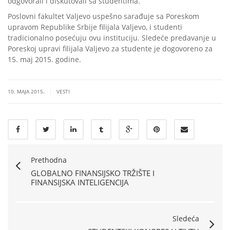
odgovorali i diskutovali sa studentima.
Poslovni fakultet Valjevo uspešno sarađuje sa Poreskom
upravom Republike Srbije filijala Valjevo, i studenti
tradicionalno posećuju ovu instituciju. Sledeće predavanje u
Poreskoj upravi filijala Valjevo za studente je dogovoreno za
15. maj 2015. godine.
|
10. MAJA 2015.
VESTI
Prethodna
GLOBALNO FINANSIJSKO TRŽIŠTE I
FINANSIJSKA INTELIGENCIJA
Sledeća