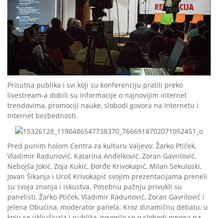
Prisutna publika i svi koji su konferenciju pratili preko
livestream-a dobili su informacije o najnovijim internet
trendovima, promociji nauke, slobodi govora na Internetu i
Internet bezbednosti.
Pred punim holom Centra za kulturu Valjevo: Žarko Ptiček,
Vladimir Radunović, Katarina Anđelković, Zoran Gavrilović,
Nebojša Jokić, Zoja Kukić, Đorđe Krivokapić, Milan Sekuloski,
Jovan Šikanja i Uroš Krivokapić svojim prezentacijama preneli
su svoja znanja i iskustva. Posebnu pažnju privukli su
panelisti, Žarko Ptiček, Vladim
ir Radunović, Zoran Gavrilović i
Jelena Obućina, moderator panela. Kroz dinamičnu debatu, u
koju se uključivala i publika, govorilo se o slobodi govora na